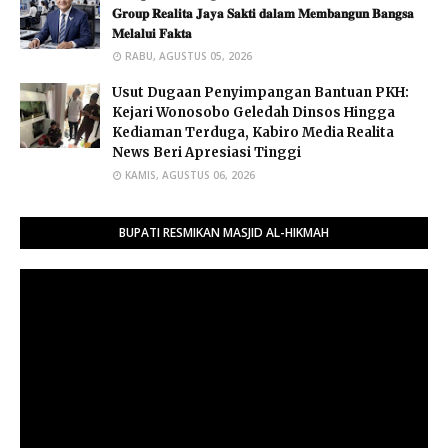
𝐆𝐫𝐨𝐮𝐩 𝐑𝐞𝐚𝐥𝐢𝐭𝐚 𝐉𝐚𝐲𝐚 𝐒𝐚𝐤𝐭𝐢 𝐝𝐚𝐥𝐚𝐦 𝐌𝐞𝐦𝐛𝐚𝐧𝐠𝐮𝐧 𝐁𝐚𝐧𝐠𝐬𝐚
𝐌𝐞𝐥𝐚𝐥𝐮𝐢 𝐅𝐚𝐤𝐭𝐚 ​
RABU, AGUSTUS 05, 2026
Usut Dugaan Penyimpangan Bantuan PKH:
Kejari Wonosobo Geledah Dinsos Hingga
Kediaman Terduga, Kabiro Media Realita
News Beri Apresiasi Tinggi
KAMIS, AGUSTUS 06, 2026
BUPATI RESMIKAN MASJID AL-HIKMAH