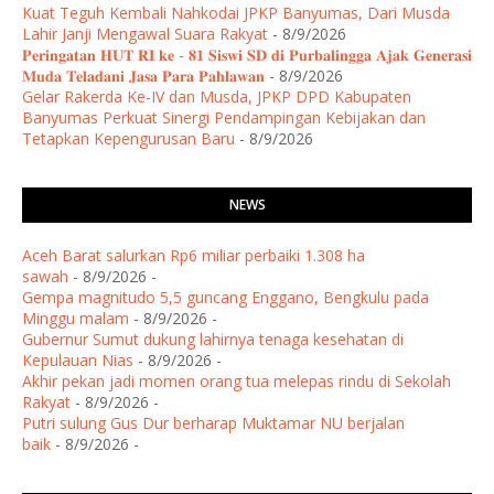
Kuat Teguh Kembali Nahkodai JPKP Banyumas, Dari Musda
Lahir Janji Mengawal Suara Rakyat
- 8/9/2026
𝐏𝐞𝐫𝐢𝐧𝐠𝐚𝐭𝐚𝐧 𝐇𝐔𝐓 𝐑𝐈 𝐤𝐞 - 𝟖𝟏 𝐒𝐢𝐬𝐰𝐢 𝐒𝐃 𝐝𝐢 𝐏𝐮𝐫𝐛𝐚𝐥𝐢𝐧𝐠𝐠𝐚 𝐀𝐣𝐚𝐤 𝐆𝐞𝐧𝐞𝐫𝐚𝐬𝐢
𝐌𝐮𝐝𝐚 𝐓𝐞𝐥𝐚𝐝𝐚𝐧𝐢 𝐉𝐚𝐬𝐚 𝐏𝐚𝐫𝐚 𝐏𝐚𝐡𝐥𝐚𝐰𝐚𝐧
- 8/9/2026
Gelar Rakerda Ke-IV dan Musda, JPKP DPD Kabupaten
Banyumas Perkuat Sinergi Pendampingan Kebijakan dan
Tetapkan Kepengurusan Baru
- 8/9/2026
NEWS
Aceh Barat salurkan Rp6 miliar perbaiki 1.308 ha
sawah
- 8/9/2026
-
Gempa magnitudo 5,5 guncang Enggano, Bengkulu pada
Minggu malam
- 8/9/2026
-
Gubernur Sumut dukung lahirnya tenaga kesehatan di
Kepulauan Nias
- 8/9/2026
-
Akhir pekan jadi momen orang tua melepas rindu di Sekolah
Rakyat
- 8/9/2026
-
Putri sulung Gus Dur berharap Muktamar NU berjalan
baik
- 8/9/2026
-