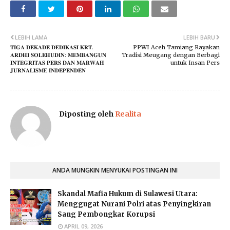
LEBIH LAMA
LEBIH BARU
​𝐓𝐈𝐆𝐀 𝐃𝐄𝐊𝐀𝐃𝐄 𝐃𝐄𝐃𝐈𝐊𝐀𝐒𝐈 𝐊𝐑𝐓.
PPWI Aceh Tamiang Rayakan
𝐀𝐑𝐃𝐇𝐈 𝐒𝐎𝐋𝐄𝐇𝐔𝐃𝐈𝐍: 𝐌𝐄𝐌𝐁𝐀𝐍𝐆𝐔𝐍
Tradisi Meugang dengan Berbagi
𝐈𝐍𝐓𝐄𝐆𝐑𝐈𝐓𝐀𝐒 𝐏𝐄𝐑𝐒 𝐃𝐀𝐍 𝐌𝐀𝐑𝐖𝐀𝐇
untuk Insan Pers
𝐉𝐔𝐑𝐍𝐀𝐋𝐈𝐒𝐌𝐄 𝐈𝐍𝐃𝐄𝐏𝐄𝐍𝐃𝐄𝐍
Diposting oleh
Realita
ANDA MUNGKIN MENYUKAI POSTINGAN INI
Skandal Mafia Hukum di Sulawesi Utara:
Menggugat Nurani Polri atas Penyingkiran
Sang Pembongkar Korupsi
APRIL 09, 2026