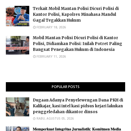
Terkait Mobil Mantan Polisi Dicuri Polisi di
Kantor Polisi, Kapolres Minahasa Mandul
Gagal Tegakkan Hukum
FEBRUARY 18, 2026
Mobil Mantan Polisi Dicuri Polisi di Kantor
Polisi, Didiamkan Polisi: Inilah Potret Paling
Bangsat Penegakan Hukum di Indonesia
FEBRUARY 11, 2026
POPULAR POSTS
Dugaan Adanya Penyelewengan Dana PKH di
Kalikajar, kasi intel kasi pidsus kejari lakukan
penggeledahan dikantor dinsos
RABU, AGUSTUS 05, 2026
𝐌𝐞𝐦𝐩𝐞𝐫𝐤𝐮𝐚𝐭 𝐈𝐧𝐭𝐞𝐠𝐫𝐢𝐭𝐚𝐬 𝐉𝐮𝐫𝐧𝐚𝐥𝐢𝐬𝐭𝐢𝐤: 𝐊𝐨𝐦𝐢𝐭𝐦𝐞𝐧 𝐌𝐞𝐝𝐢𝐚