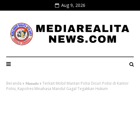
Aug 9, 2026
Beranda
𝐌𝐚𝐧𝐚𝐝𝐨
Terkait Mobil Mantan Polisi Dicuri Polisi di Kantor
Polisi, Kapolres Minahasa Mandul Gagal Tegakkan Hukum