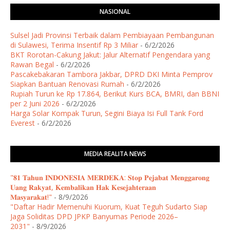
NASIONAL
Sulsel Jadi Provinsi Terbaik dalam Pembiayaan Pembangunan
di Sulawesi, Terima Insentif Rp 3 Miliar
- 6/2/2026
BKT Rorotan-Cakung Jakut: Jalur Alternatif Pengendara yang
Rawan Begal
- 6/2/2026
Pascakebakaran Tambora Jakbar, DPRD DKI Minta Pemprov
Siapkan Bantuan Renovasi Rumah
- 6/2/2026
Rupiah Turun ke Rp 17.864, Berikut Kurs BCA, BMRI, dan BBNI
per 2 Juni 2026
- 6/2/2026
Harga Solar Kompak Turun, Segini Biaya Isi Full Tank Ford
Everest
- 6/2/2026
MEDIA REALITA NEWS
"𝟖𝟏 𝐓𝐚𝐡𝐮𝐧 𝐈𝐍𝐃𝐎𝐍𝐄𝐒𝐈𝐀 𝐌𝐄𝐑𝐃𝐄𝐊𝐀: 𝐒𝐭𝐨𝐩 𝐏𝐞𝐣𝐚𝐛𝐚𝐭 𝐌𝐞𝐧𝐠𝐠𝐚𝐫𝐨𝐧𝐠
𝐔𝐚𝐧𝐠 𝐑𝐚𝐤𝐲𝐚𝐭, 𝐊𝐞𝐦𝐛𝐚𝐥𝐢𝐤𝐚𝐧 𝐇𝐚𝐤 𝐊𝐞𝐬𝐞𝐣𝐚𝐡𝐭𝐞𝐫𝐚𝐚𝐧
𝐌𝐚𝐬𝐲𝐚𝐫𝐚𝐤𝐚𝐭!"
- 8/9/2026
"Daftar Hadir Memenuhi Kuorum, Kuat Teguh Sudarto Siap
Jaga Soliditas DPD JPKP Banyumas Periode 2026–
2031"
- 8/9/2026