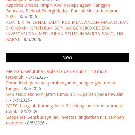
Kapolres Brebes Pimpin Apel Kesiapsiagaan Tanggap
Bencana, Perkuat Sinergi Hadapi Puncak Musim Kemarau
2026
- 8/5/2026
KONFLIK INTERNAL KADIN KBB MENGANCAM MASA DEPAN
EKONOMI: KEPUTUSAN SEPIHAK BERISIKO CEDERAI
INVESTASI DAN MERUGIKAN SELURUH WARGA BANDUNG
BARAT
- 8/5/2026
NEWS
Menhan: Kebutuhan alutsista dan amunisi TNI mulai
terpenuhi
- 8/5/2026
-
Pemerintah percepat pembangunan jaringan gas rumah
tangga
- 8/5/2026
-
BPS sebut ekonomi Jatim tumbuh 5,72 persen pada triwulan
II
- 8/5/2026
-
IYCTC: Langkah Komdigi bukti RI lindungi anak dari promosi
rokok
- 8/5/2026
-
Bappenas: Seni budaya jadi investasi tingkatkan nilai tambah
ekonomi
- 8/5/2026
-