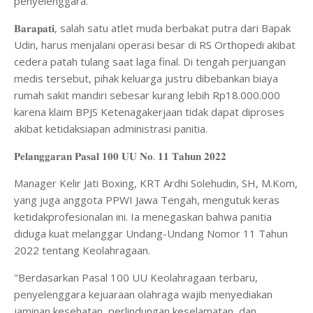
penyelenggara.
𝐁𝐚𝐫𝐚𝐩𝐚𝐭𝐢, salah satu atlet muda berbakat putra dari Bapak
Udin, harus menjalani operasi besar di RS Orthopedi akibat
cedera patah tulang saat laga final. Di tengah perjuangan
medis tersebut, pihak keluarga justru dibebankan biaya
rumah sakit mandiri sebesar kurang lebih Rp18.000.000
karena klaim BPJS Ketenagakerjaan tidak dapat diproses
akibat ketidaksiapan administrasi panitia.
𝐏𝐞𝐥𝐚𝐧𝐠𝐠𝐚𝐫𝐚𝐧 𝐏𝐚𝐬𝐚𝐥 𝟏𝟎𝟎 𝐔𝐔 𝐍𝐨. 𝟏𝟏 𝐓𝐚𝐡𝐮𝐧 𝟐𝟎𝟐𝟐
Manager Kelir Jati Boxing, KRT Ardhi Solehudin, SH, M.Kom,
yang juga anggota PPWI Jawa Tengah, mengutuk keras
ketidakprofesionalan ini. Ia menegaskan bahwa panitia
diduga kuat melanggar Undang-Undang Nomor 11 Tahun
2022 tentang Keolahragaan.
"Berdasarkan Pasal 100 UU Keolahragaan terbaru,
penyelenggara kejuaraan olahraga wajib menyediakan
jaminan kesehatan, perlindungan keselamatan, dan