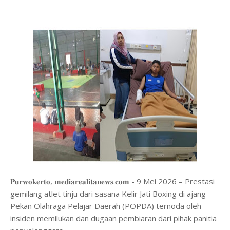
𝐏𝐮𝐫𝐰𝐨𝐤𝐞𝐫𝐭𝐨, 𝐦𝐞𝐝𝐢𝐚𝐫𝐞𝐚𝐥𝐢𝐭𝐚𝐧𝐞𝐰𝐬.𝐜𝐨𝐦 - 9 Mei 2026 – Prestasi
gemilang atlet tinju dari sasana Kelir Jati Boxing di ajang
Pekan Olahraga Pelajar Daerah (POPDA) ternoda oleh
insiden memilukan dan dugaan pembiaran dari pihak panitia