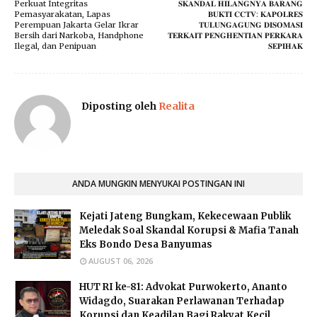
Perkuat Integritas
𝐒𝐊𝐀𝐍𝐃𝐀𝐋 𝐇𝐈𝐋𝐀𝐍𝐆𝐍𝐘𝐀 𝐁𝐀𝐑𝐀𝐍𝐆
Pemasyarakatan, Lapas
𝐁𝐔𝐊𝐓𝐈 𝐂𝐂𝐓𝐕: 𝐊𝐀𝐏𝐎𝐋𝐑𝐄𝐒
Perempuan Jakarta Gelar Ikrar
𝐓𝐔𝐋𝐔𝐍𝐆𝐀𝐆𝐔𝐍𝐆 𝐃𝐈𝐒𝐎𝐌𝐀𝐒𝐈
Bersih dari Narkoba, Handphone
𝐓𝐄𝐑𝐊𝐀𝐈𝐓 𝐏𝐄𝐍𝐆𝐇𝐄𝐍𝐓𝐈𝐀𝐍 𝐏𝐄𝐑𝐊𝐀𝐑𝐀
Ilegal, dan Penipuan
𝐒𝐄𝐏𝐈𝐇𝐀𝐊
Diposting oleh
Realita
ANDA MUNGKIN MENYUKAI POSTINGAN INI
Kejati Jateng Bungkam, Kekecewaan Publik
Meledak Soal Skandal Korupsi & Mafia Tanah
Eks Bondo Desa Banyumas
AUGUST 06, 2026
HUT RI ke-81: Advokat Purwokerto, Ananto
Widagdo, Suarakan Perlawanan Terhadap
Korupsi dan Keadilan Bagi Rakyat Kecil