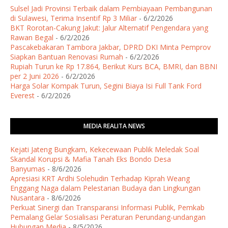
Sulsel Jadi Provinsi Terbaik dalam Pembiayaan Pembangunan
di Sulawesi, Terima Insentif Rp 3 Miliar
- 6/2/2026
BKT Rorotan-Cakung Jakut: Jalur Alternatif Pengendara yang
Rawan Begal
- 6/2/2026
Pascakebakaran Tambora Jakbar, DPRD DKI Minta Pemprov
Siapkan Bantuan Renovasi Rumah
- 6/2/2026
Rupiah Turun ke Rp 17.864, Berikut Kurs BCA, BMRI, dan BBNI
per 2 Juni 2026
- 6/2/2026
Harga Solar Kompak Turun, Segini Biaya Isi Full Tank Ford
Everest
- 6/2/2026
MEDIA REALITA NEWS
Kejati Jateng Bungkam, Kekecewaan Publik Meledak Soal
Skandal Korupsi & Mafia Tanah Eks Bondo Desa
Banyumas
- 8/6/2026
Apresiasi KRT Ardhi Solehudin Terhadap Kiprah Weang
Enggang Naga dalam Pelestarian Budaya dan Lingkungan
Nusantara
- 8/6/2026
Perkuat Sinergi dan Transparansi Informasi Publik, Pemkab
Pemalang Gelar Sosialisasi Peraturan Perundang-undangan
Hubungan Media
- 8/5/2026