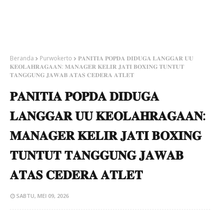
Beranda
Purwokerto
​𝐏𝐀𝐍𝐈𝐓𝐈𝐀 𝐏𝐎𝐏𝐃𝐀 𝐃𝐈𝐃𝐔𝐆𝐀 𝐋𝐀𝐍𝐆𝐆𝐀𝐑 𝐔𝐔
𝐊𝐄𝐎𝐋𝐀𝐇𝐑𝐀𝐆𝐀𝐀𝐍: 𝐌𝐀𝐍𝐀𝐆𝐄𝐑 𝐊𝐄𝐋𝐈𝐑 𝐉𝐀𝐓𝐈 𝐁𝐎𝐗𝐈𝐍𝐆 𝐓𝐔𝐍𝐓𝐔𝐓
𝐓𝐀𝐍𝐆𝐆𝐔𝐍𝐆 𝐉𝐀𝐖𝐀𝐁 𝐀𝐓𝐀𝐒 𝐂𝐄𝐃𝐄𝐑𝐀 𝐀𝐓𝐋𝐄𝐓
​𝐏𝐀𝐍𝐈𝐓𝐈𝐀 𝐏𝐎𝐏𝐃𝐀 𝐃𝐈𝐃𝐔𝐆𝐀
𝐋𝐀𝐍𝐆𝐆𝐀𝐑 𝐔𝐔 𝐊𝐄𝐎𝐋𝐀𝐇𝐑𝐀𝐆𝐀𝐀𝐍:
𝐌𝐀𝐍𝐀𝐆𝐄𝐑 𝐊𝐄𝐋𝐈𝐑 𝐉𝐀𝐓𝐈 𝐁𝐎𝐗𝐈𝐍𝐆
𝐓𝐔𝐍𝐓𝐔𝐓 𝐓𝐀𝐍𝐆𝐆𝐔𝐍𝐆 𝐉𝐀𝐖𝐀𝐁
𝐀𝐓𝐀𝐒 𝐂𝐄𝐃𝐄𝐑𝐀 𝐀𝐓𝐋𝐄𝐓
SABTU, MEI 09, 2026