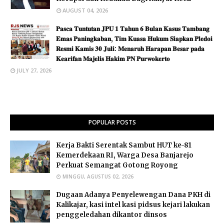
AUGUST 04, 2026
​𝐏𝐚𝐬𝐜𝐚 𝐓𝐮𝐧𝐭𝐮𝐭𝐚𝐧 𝐉𝐏𝐔 𝟏 𝐓𝐚𝐡𝐮𝐧 𝟔 𝐁𝐮𝐥𝐚𝐧 𝐊𝐚𝐬𝐮𝐬 𝐓𝐚𝐦𝐛𝐚𝐧𝐠
𝐄𝐦𝐚𝐬 𝐏𝐚𝐧𝐢𝐧𝐠𝐤𝐚𝐛𝐚𝐧, 𝐓𝐢𝐦 𝐊𝐮𝐚𝐬𝐚 𝐇𝐮𝐤𝐮𝐦 𝐒𝐢𝐚𝐩𝐤𝐚𝐧 𝐏𝐥𝐞𝐝𝐨𝐢
𝐑𝐞𝐬𝐦𝐢 𝐊𝐚𝐦𝐢𝐬 𝟑𝟎 𝐉𝐮𝐥𝐢: 𝐌𝐞𝐧𝐚𝐫𝐮𝐡 𝐇𝐚𝐫𝐚𝐩𝐚𝐧 𝐁𝐞𝐬𝐚𝐫 𝐩𝐚𝐝𝐚
𝐊𝐞𝐚𝐫𝐢𝐟𝐚𝐧 𝐌𝐚𝐣𝐞𝐥𝐢𝐬 𝐇𝐚𝐤𝐢𝐦 𝐏𝐍 𝐏𝐮𝐫𝐰𝐨𝐤𝐞𝐫𝐭𝐨
JULY 27, 2026
POPULAR POSTS
Kerja Bakti Serentak Sambut HUT ke-81
Kemerdekaan RI, Warga Desa Banjarejo
Perkuat Semangat Gotong Royong
MINGGU, AGUSTUS 02, 2026
Dugaan Adanya Penyelewengan Dana PKH di
Kalikajar, kasi intel kasi pidsus kejari lakukan
penggeledahan dikantor dinsos