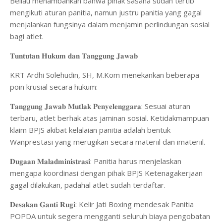
Beliau menambahkan bahwa pihak sasana sudah tertib
mengikuti aturan panitia, namun justru panitia yang gagal
menjalankan fungsinya dalam menjamin perlindungan sosial
bagi atlet.
𝐓𝐮𝐧𝐭𝐮𝐭𝐚𝐧 𝐇𝐮𝐤𝐮𝐦 𝐝𝐚𝐧 𝐓𝐚𝐧𝐠𝐠𝐮𝐧𝐠 𝐉𝐚𝐰𝐚𝐛
​KRT Ardhi Solehudin, SH, M.Kom menekankan beberapa
poin krusial secara hukum:
𝐓𝐚𝐧𝐠𝐠𝐮𝐧𝐠 𝐉𝐚𝐰𝐚𝐛 𝐌𝐮𝐭𝐥𝐚𝐤 𝐏𝐞𝐧𝐲𝐞𝐥𝐞𝐧𝐠𝐠𝐚𝐫𝐚: Sesuai aturan
terbaru, atlet berhak atas jaminan sosial. Ketidakmampuan
klaim BPJS akibat kelalaian panitia adalah bentuk
Wanprestasi yang merugikan secara materiil dan imateriil.
𝐃𝐮𝐠𝐚𝐚𝐧 𝐌𝐚𝐥𝐚𝐝𝐦𝐢𝐧𝐢𝐬𝐭𝐫𝐚𝐬𝐢: Panitia harus menjelaskan
mengapa koordinasi dengan pihak BPJS Ketenagakerjaan
gagal dilakukan, padahal atlet sudah terdaftar.
𝐃𝐞𝐬𝐚𝐤𝐚𝐧 𝐆𝐚𝐧𝐭𝐢 𝐑𝐮𝐠𝐢: Kelir Jati Boxing mendesak Panitia
POPDA untuk segera mengganti seluruh biaya pengobatan