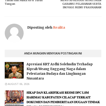
Tanah dan Minta APH Turun
NEWS APRESIASI KOMITMEN
Tangan
GARANSI PELAYANAN SERTA
INOVASI MENU PRASMANAN
Diposting oleh
Realita
ANDA MUNGKIN MENYUKAI POSTINGAN INI
Apresiasi KRT Ardhi Solehudin Terhadap
Kiprah Weang Enggang Naga dalam
Pelestarian Budaya dan Lingkungan
Nusantara
AUGUST 06, 2026
𝐒𝐈𝐊𝐀𝐏 𝐃𝐀𝐍 𝐊𝐋𝐀𝐑𝐈𝐅𝐈𝐊𝐀𝐒𝐈 𝐑𝐄𝐒𝐌𝐈 𝐃𝐏𝐂 𝐋𝐒𝐌
𝐇𝐀𝐑𝐈𝐌𝐀𝐔 𝐊𝐀𝐁𝐔𝐏𝐀𝐓𝐄𝐍 𝐂𝐈𝐋𝐀𝐂𝐀𝐏 𝐓𝐄𝐑𝐊𝐀𝐈𝐓
𝐃𝐎𝐊𝐔𝐌𝐄𝐍 𝐃𝐀𝐍 𝐏𝐄𝐌𝐁𝐄𝐑𝐈𝐓𝐀𝐀𝐍 𝐃𝐔𝐆𝐀𝐀𝐍 𝐓𝐈𝐍𝐃𝐀𝐊