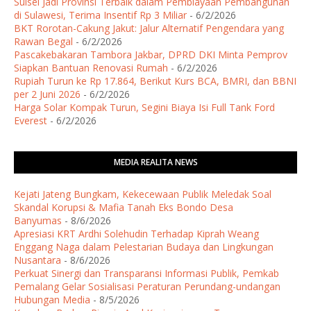
Sulsel Jadi Provinsi Terbaik dalam Pembiayaan Pembangunan
di Sulawesi, Terima Insentif Rp 3 Miliar
- 6/2/2026
BKT Rorotan-Cakung Jakut: Jalur Alternatif Pengendara yang
Rawan Begal
- 6/2/2026
Pascakebakaran Tambora Jakbar, DPRD DKI Minta Pemprov
Siapkan Bantuan Renovasi Rumah
- 6/2/2026
Rupiah Turun ke Rp 17.864, Berikut Kurs BCA, BMRI, dan BBNI
per 2 Juni 2026
- 6/2/2026
Harga Solar Kompak Turun, Segini Biaya Isi Full Tank Ford
Everest
- 6/2/2026
MEDIA REALITA NEWS
Kejati Jateng Bungkam, Kekecewaan Publik Meledak Soal
Skandal Korupsi & Mafia Tanah Eks Bondo Desa
Banyumas
- 8/6/2026
Apresiasi KRT Ardhi Solehudin Terhadap Kiprah Weang
Enggang Naga dalam Pelestarian Budaya dan Lingkungan
Nusantara
- 8/6/2026
Perkuat Sinergi dan Transparansi Informasi Publik, Pemkab
Pemalang Gelar Sosialisasi Peraturan Perundang-undangan
Hubungan Media
- 8/5/2026