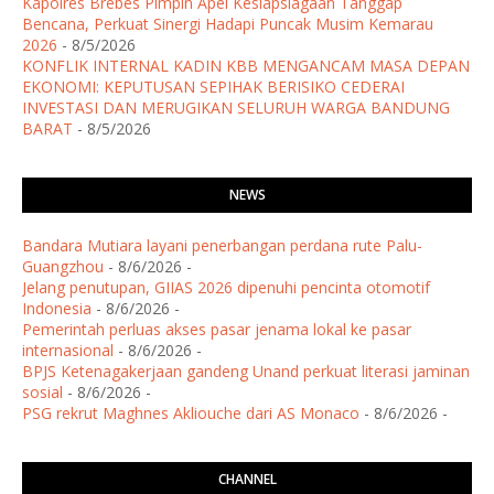
Kapolres Brebes Pimpin Apel Kesiapsiagaan Tanggap
Bencana, Perkuat Sinergi Hadapi Puncak Musim Kemarau
2026
- 8/5/2026
KONFLIK INTERNAL KADIN KBB MENGANCAM MASA DEPAN
EKONOMI: KEPUTUSAN SEPIHAK BERISIKO CEDERAI
INVESTASI DAN MERUGIKAN SELURUH WARGA BANDUNG
BARAT
- 8/5/2026
NEWS
Bandara Mutiara layani penerbangan perdana rute Palu-
Guangzhou
- 8/6/2026
-
Jelang penutupan, GIIAS 2026 dipenuhi pencinta otomotif
Indonesia
- 8/6/2026
-
Pemerintah perluas akses pasar jenama lokal ke pasar
internasional
- 8/6/2026
-
BPJS Ketenagakerjaan gandeng Unand perkuat literasi jaminan
sosial
- 8/6/2026
-
PSG rekrut Maghnes Akliouche dari AS Monaco
- 8/6/2026
-
CHANNEL