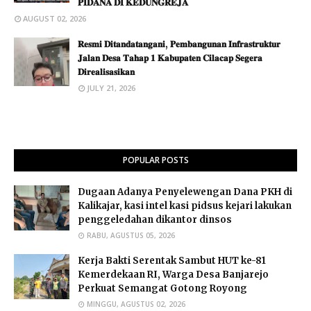
𝐏𝐈𝐃𝐀𝐍𝐀 𝐃𝐈 𝐊𝐄𝐃𝐔𝐍𝐆𝐑𝐄𝐉𝐀
AUGUST 02, 2026
​𝐑𝐞𝐬𝐦𝐢 𝐃𝐢𝐭𝐚𝐧𝐝𝐚𝐭𝐚𝐧𝐠𝐚𝐧𝐢, 𝐏𝐞𝐦𝐛𝐚𝐧𝐠𝐮𝐧𝐚𝐧 𝐈𝐧𝐟𝐫𝐚𝐬𝐭𝐫𝐮𝐤𝐭𝐮𝐫
𝐉𝐚𝐥𝐚𝐧 𝐃𝐞𝐬𝐚 𝐓𝐚𝐡𝐚𝐩 𝟏 𝐊𝐚𝐛𝐮𝐩𝐚𝐭𝐞𝐧 𝐂𝐢𝐥𝐚𝐜𝐚𝐩 𝐒𝐞𝐠𝐞𝐫𝐚
𝐃𝐢𝐫𝐞𝐚𝐥𝐢𝐬𝐚𝐬𝐢𝐤𝐚𝐧
JULY 21, 2026
POPULAR POSTS
Dugaan Adanya Penyelewengan Dana PKH di
Kalikajar, kasi intel kasi pidsus kejari lakukan
penggeledahan dikantor dinsos
RABU, AGUSTUS 05, 2026
Kerja Bakti Serentak Sambut HUT ke-81
Kemerdekaan RI, Warga Desa Banjarejo
Perkuat Semangat Gotong Royong
MINGGU, AGUSTUS 02, 2026