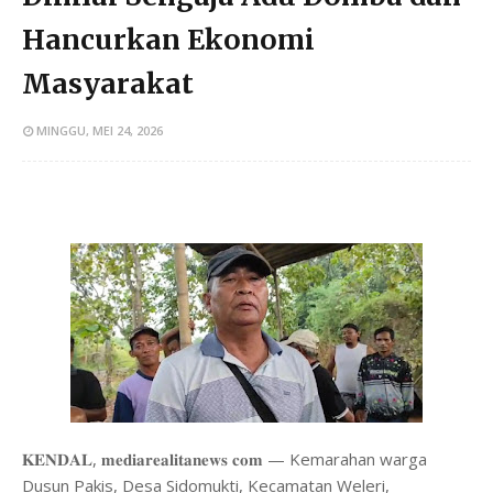
Hancurkan Ekonomi
Masyarakat
MINGGU, MEI 24, 2026
𝐊𝐄𝐍𝐃𝐀𝐋, 𝐦𝐞𝐝𝐢𝐚𝐫𝐞𝐚𝐥𝐢𝐭𝐚𝐧𝐞𝐰𝐬 𝐜𝐨𝐦 — Kemarahan warga
Dusun Pakis, Desa Sidomukti, Kecamatan Weleri,