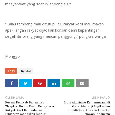
masyarakat yang saat ini sedang sulit.
“Kalau tambang mau ditutup, lalu rakyat kecil mau makan
apa? Jangan rakyat dijadikan korban demi kepentingan
segelintir orang yang mencari panggung,” pungkas warga.
Monggo
Tags
𝐊𝐞𝐧𝐝𝐚𝐥
LEBIH LAMA
LEBIH BARU
Kecam Pemkab Banyumas
Ironi Aktivisme Kemanusiaan di
'Nyaplok' Bondo Deso, Pengacara
Gaza: Menguji Logika dan
Rakyat: Aset Kebondalem
Efektivitas Gerakan Jurnalis-
Dibiarkan Mangkrak Merugi,
Relawan Indonesia