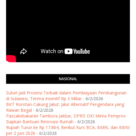
NASIONAL
Sulsel Jadi Provinsi Terbaik dalam Pembiayaan Pembangunan
di Sulawesi, Terima Insentif Rp 3 Miliar
- 6/2/2026
BKT Rorotan-Cakung Jakut: Jalur Alternatif Pengendara yang
Rawan Begal
- 6/2/2026
Pascakebakaran Tambora Jakbar, DPRD DKI Minta Pemprov
Siapkan Bantuan Renovasi Rumah
- 6/2/2026
Rupiah Turun ke Rp 17.864, Berikut Kurs BCA, BMRI, dan BBNI
per 2 Juni 2026
- 6/2/2026