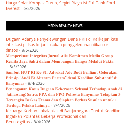
Harga Solar Kompak Turun, Segini Biaya Isi Full Tank Ford
Everest
- 6/2/2026
MEDIA REALITA NEWS
Dugaan Adanya Penyelewengan Dana PKH di Kalikajar, kasi
intel kasi pidsus kejari lakukan penggeledahan dikantor
dinsos
- 8/5/2026
𝐌𝐞𝐦𝐩𝐞𝐫𝐤𝐮𝐚𝐭 𝐈𝐧𝐭𝐞𝐠𝐫𝐢𝐭𝐚𝐬 𝐉𝐮𝐫𝐧𝐚𝐥𝐢𝐬𝐭𝐢𝐤: 𝐊𝐨𝐦𝐢𝐭𝐦𝐞𝐧 𝐌𝐞𝐝𝐢𝐚 𝐆𝐫𝐨𝐮𝐩
𝐑𝐞𝐚𝐥𝐢𝐭𝐚 𝐉𝐚𝐲𝐚 𝐒𝐚𝐤𝐭𝐢 𝐝𝐚𝐥𝐚𝐦 𝐌𝐞𝐦𝐛𝐚𝐧𝐠𝐮𝐧 𝐁𝐚𝐧𝐠𝐬𝐚 𝐌𝐞𝐥𝐚𝐥𝐮𝐢 𝐅𝐚𝐤𝐭𝐚 ​
- 8/5/2026
𝐒𝐚𝐦𝐛𝐮𝐭 𝐇𝐔𝐓 𝐑𝐈 𝐊𝐞-𝟖𝟏, 𝐀𝐝𝐯𝐨𝐤𝐚𝐭 𝐀𝐝𝐞 𝐁𝐮𝐝𝐢 𝐁𝐫𝐢𝐥𝐥𝐢𝐚𝐧𝐭 𝐆𝐞𝐥𝐨𝐫𝐚𝐤𝐚𝐧
𝐏𝐫𝐢𝐧𝐬𝐢𝐩 “𝐀𝐮𝐝𝐢 𝐄𝐭 𝐀𝐥𝐭𝐞𝐫𝐚𝐦 𝐏𝐚𝐫𝐭𝐞𝐦” 𝐝𝐞𝐦𝐢 𝐊𝐞𝐚𝐝𝐢𝐥𝐚𝐧 𝐒𝐮𝐛𝐬𝐭𝐚𝐧𝐭𝐢𝐟 𝐝𝐢
𝐁𝐚𝐧𝐲𝐮𝐦𝐚𝐬
- 8/4/2026
​𝐏𝐞𝐧𝐚𝐧𝐠𝐚𝐧𝐚𝐧 𝐊𝐚𝐬𝐮𝐬 𝐃𝐮𝐠𝐚𝐚𝐧 𝐊𝐞𝐤𝐞𝐫𝐚𝐬𝐚𝐧 𝐒𝐞𝐤𝐬𝐮𝐚𝐥 𝐓𝐞𝐫𝐡𝐚𝐝𝐚𝐩 𝐀𝐧𝐚𝐤 𝐝𝐢
𝐉𝐚𝐭𝐢𝐥𝐚𝐰𝐚𝐧𝐠: 𝐒𝐚𝐭𝐫𝐞𝐬 𝐏𝐏𝐀 𝐝𝐚𝐧 𝐏𝐏𝐎 𝐏𝐨𝐥𝐫𝐞𝐬𝐭𝐚 𝐁𝐚𝐧𝐲𝐮𝐦𝐚𝐬 𝐓𝐞𝐭𝐚𝐩𝐤𝐚𝐧 𝟑
𝐓𝐞𝐫𝐬𝐚𝐧𝐠𝐤𝐚 𝐁𝐞𝐫𝐤𝐚𝐬 𝐔𝐭𝐚𝐦𝐚 𝐝𝐚𝐧 𝐒𝐢𝐚𝐩𝐤𝐚𝐧 𝐁𝐞𝐫𝐤𝐚𝐬 𝐒𝐮𝐬𝐮𝐥𝐚𝐧 𝐮𝐧𝐭𝐮𝐤 𝟏
𝐓𝐞𝐫𝐝𝐮𝐠𝐚 𝐏𝐞𝐥𝐚𝐤𝐮 𝐋𝐚𝐢𝐧𝐧𝐲𝐚
- 8/4/2026
Keluarga Korban Lakalantas di Banjarnegara Tuntut Keadilan:
Ingatkan Polantas Bekerja Profesional dan
Berintegritas
- 8/4/2026