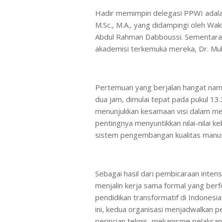
Hadir memimpin delegasi PPWI adala
M.Sc., M.A., yang didampingi oleh Wak
Abdul Rahman Dabboussi. Sementara it
akademisi terkemuka mereka, Dr. Mu
Pertemuan yang berjalan hangat namu
dua jam, dimulai tepat pada pukul 13.
menunjukkan kesamaan visi dalam mel
pentingnya menyuntikkan nilai-nilai ke
sistem pengembangan kualitas manusi
Sebagai hasil dari pembicaraan inten
menjalin kerja sama formal yang b
pendidikan transformatif di Indonesia
ini, kedua organisasi menjadwalkan 
perincian teknis, mekanisme pelak