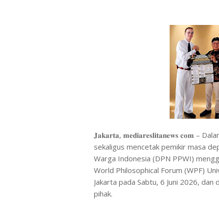
𝐉𝐚𝐤𝐚𝐫𝐭𝐚, 𝐦𝐞𝐝𝐢𝐚𝐫𝐞𝐬𝐥𝐢𝐭𝐚𝐧𝐞𝐰
sekaligus mencetak pemikir masa de
Warga Indonesia (DPN PPWI) menggel
World Philosophical Forum (WPF) Univ
Jakarta pada Sabtu, 6 Juni 2026, dan 
pihak.