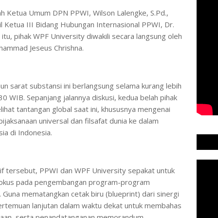
h Ketua Umum DPN PPWI, Wilson Lalengke, S.Pd.,
il Ketua III Bidang Hubungan Internasional PPWI, Dr.
u, pihak WPF University diwakili secara langsung oleh
hammad Jeseus Chrishna.
n sarat substansi ini berlangsung selama kurang lebih
30 WIB. Sepanjang jalannya diskusi, kedua belah pihak
ihat tantangan global saat ini, khususnya mengenai
bijaksanaan universal dan filsafat dunia ke dalam
a di Indonesia.
sif tersebut, PPWI dan WPF University sepakat untuk
erfokus pada pengembangan program-program
. Guna mematangkan cetak biru (blueprint) dari sinergi
pertemuan lanjutan dalam waktu dekat untuk membahas
sanaan, serta penandatanganan memorandum