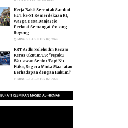
Kerja Bakti Serentak Sambut
HUT ke-81 Kemerdekaan RI,
Warga Desa Banjarejo
Perkuat Semangat Gotong
Royong
MINGGU, AGUSTUS 02, 2026
​KRT Ardhi Solehudin Kecam
Keras Oknum TS: "Ngaku
Wartawan Senior Tapi Nir-
Etika, Segera Minta Maaf atau
Berhadapan dengan Hukum!"
MINGGU, AGUSTUS 02, 2026
BUPATI RESMIKAN MASJID AL-HIKMAH