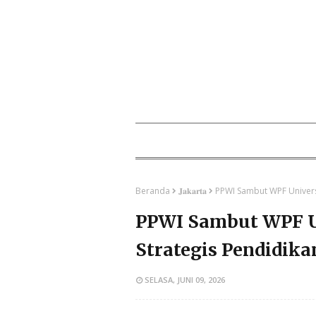
Beranda
𝐉𝐚𝐤𝐚𝐫𝐭𝐚
PPWI Sambut WPF Univers
PPWI Sambut WPF Un
Strategis Pendidik
SELASA, JUNI 09, 2026