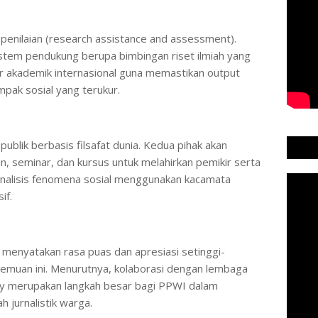
penilaian (research assistance and assessment).
stem pendukung berupa bimbingan riset ilmiah yang
ar akademik internasional guna memastikan output
ampak sosial yang terukur.
blik berbasis filsafat dunia. Kedua pihak akan
, seminar, dan kursus untuk melahirkan pemikir serta
analisis fenomena sosial menggunakan kacamata
if.
menyatakan rasa puas dan apresiasi setinggi-
temuan ini. Menurutnya, kolaborasi dengan lembaga
ity merupakan langkah besar bagi PPWI dalam
h jurnalistik warga.