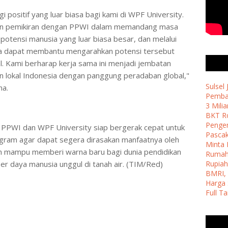
 positif yang luar biasa bagi kami di WPF University.
 dan pemikiran dengan PPWI dalam memandang masa
potensi manusia yang luar biasa besar, dan melalui
 kita dapat membantu mengarahkan potensi tersebut
. Kami berharap kerja sama ini menjadi jembatan
 lokal Indonesia dengan panggung peradaban global,"
Sulsel
na.
Pemban
3 Milia
BKT Ro
Penge
 PPWI dan WPF University siap bergerak cepat untuk
Pasca
gram agar dapat segera dirasakan manfaatnya oleh
Minta 
pkan mampu memberi warna baru bagi dunia pendidikan
Ruma
 daya manusia unggul di tanah air. (TIM/Red)
Rupiah
BMRI, 
Harga 
Full T