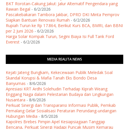
BKT Rorotan-Cakung Jakut: Jalur Alternatif Pengendara yang
Rawan Begal
- 6/2/2026
Pascakebakaran Tambora Jakbar, DPRD DKI Minta Pemprov
Siapkan Bantuan Renovasi Rumah
- 6/2/2026
Rupiah Turun ke Rp 17.864, Berikut Kurs BCA, BMRI, dan BBNI
per 2 Juni 2026
- 6/2/2026
Harga Solar Kompak Turun, Segini Biaya Isi Full Tank Ford
Everest
- 6/2/2026
MEDIA REALITA NEWS
Kejati Jateng Bungkam, Kekecewaan Publik Meledak Soal
Skandal Korupsi & Mafia Tanah Eks Bondo Desa
Banyumas
- 8/6/2026
Apresiasi KRT Ardhi Solehudin Terhadap Kiprah Weang
Enggang Naga dalam Pelestarian Budaya dan Lingkungan
Nusantara
- 8/6/2026
Perkuat Sinergi dan Transparansi Informasi Publik, Pemkab
Pemalang Gelar Sosialisasi Peraturan Perundang-undangan
Hubungan Media
- 8/5/2026
Kapolres Brebes Pimpin Apel Kesiapsiagaan Tanggap
Bencana, Perkuat Sinergi Hadapi Puncak Musim Kemarau