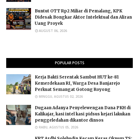
Buntut OTT Rp2 Miliar di Pemalang, KPK
Didesak Bongkar Aktor Intelektual dan Aliran
Uang Proyek
AUGUST 06, 2026
POPULAR POSTS
Kerja Bakti Serentak Sambut HUT ke-81
Kemerdekaan RI, Warga Desa Banjarejo
Perkuat Semangat Gotong Royong
MINGGU, AGUSTUS 02, 2026
Dugaan Adanya Penyelewengan Dana PKH di
Kalikajar, kasi intel kasi pidsus kejari lakukan
penggeledahan dikantor dinsos
RABU, AGUSTUS 05, 2026
​KRT Ardhi Solehudin Kecam Keras Oknum TS: