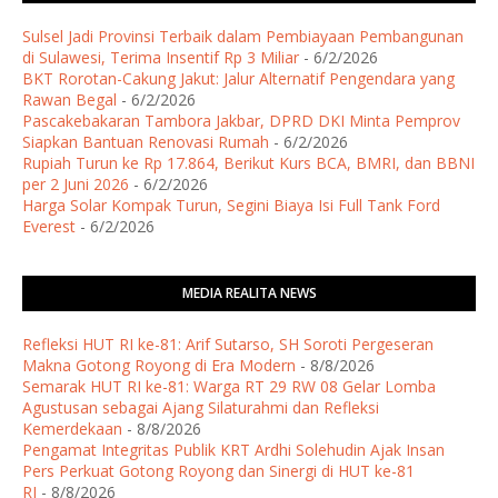
Sulsel Jadi Provinsi Terbaik dalam Pembiayaan Pembangunan
di Sulawesi, Terima Insentif Rp 3 Miliar
- 6/2/2026
BKT Rorotan-Cakung Jakut: Jalur Alternatif Pengendara yang
Rawan Begal
- 6/2/2026
Pascakebakaran Tambora Jakbar, DPRD DKI Minta Pemprov
Siapkan Bantuan Renovasi Rumah
- 6/2/2026
Rupiah Turun ke Rp 17.864, Berikut Kurs BCA, BMRI, dan BBNI
per 2 Juni 2026
- 6/2/2026
Harga Solar Kompak Turun, Segini Biaya Isi Full Tank Ford
Everest
- 6/2/2026
MEDIA REALITA NEWS
Refleksi HUT RI ke-81: Arif Sutarso, SH Soroti Pergeseran
Makna Gotong Royong di Era Modern
- 8/8/2026
Semarak HUT RI ke-81: Warga RT 29 RW 08 Gelar Lomba
Agustusan sebagai Ajang Silaturahmi dan Refleksi
Kemerdekaan
- 8/8/2026
Pengamat Integritas Publik KRT Ardhi Solehudin Ajak Insan
Pers Perkuat Gotong Royong dan Sinergi di HUT ke-81
RI
- 8/8/2026