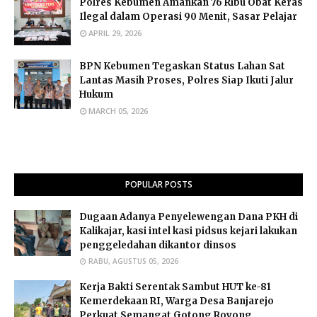
Polres Kebumen Amankan 76 Ribu Obat Keras
Ilegal dalam Operasi 90 Menit, Sasar Pelajar
APRIL 29, 2026
BPN Kebumen Tegaskan Status Lahan Sat
Lantas Masih Proses, Polres Siap Ikuti Jalur
Hukum
MARCH 05, 2026
POPULAR POSTS
Dugaan Adanya Penyelewengan Dana PKH di
Kalikajar, kasi intel kasi pidsus kejari lakukan
penggeledahan dikantor dinsos
RABU, AGUSTUS 05, 2026
Kerja Bakti Serentak Sambut HUT ke-81
Kemerdekaan RI, Warga Desa Banjarejo
Perkuat Semangat Gotong Royong