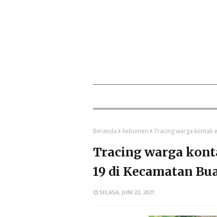
Beranda
kebumen
Tracing warga kontak e
Tracing warga konta
19 di Kecamatan Bu
SELASA, JUNI 22, 2021