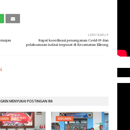
LEBIH BARU
emujan
Rapat koordinasi penanganan Covid-19 dan
pelaksanaan isolasi terpusat di Kecamatan Klirong
i
KIN MENYUKAI POSTINGAN INI
BUMEN
KEBUMEN