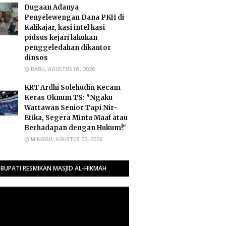
Dugaan Adanya
Penyelewengan Dana PKH di
Kalikajar, kasi intel kasi
pidsus kejari lakukan
penggeledahan dikantor
dinsos
RABU, AGUSTUS 05, 2026
​KRT Ardhi Solehudin Kecam
Keras Oknum TS: "Ngaku
Wartawan Senior Tapi Nir-
Etika, Segera Minta Maaf atau
Berhadapan dengan Hukum!"
MINGGU, AGUSTUS 02, 2026
BUPATI RESMIKAN MASJID AL-HIKMAH