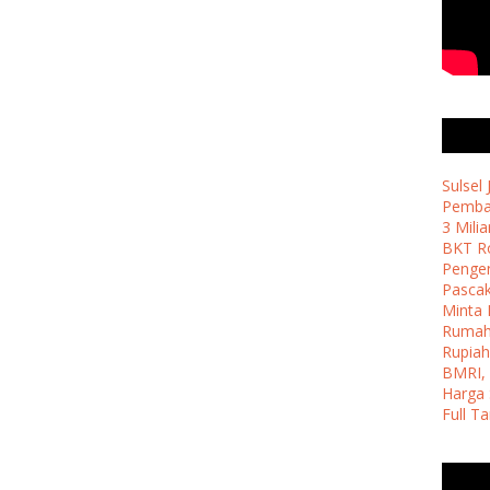
Sulsel
Pemban
3 Milia
BKT Ro
Penge
Pasca
Minta 
Ruma
Rupiah
BMRI, 
Harga 
Full T