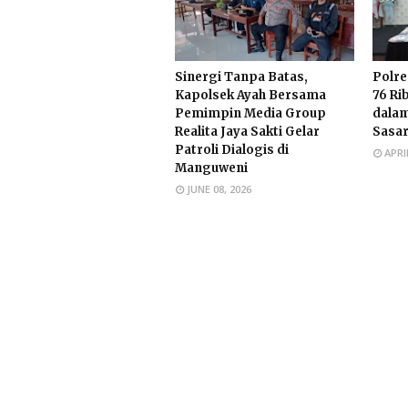
​Sinergi Tanpa Batas,
Polr
Kapolsek Ayah Bersama
76 Ri
Pemimpin Media Group
dalam
Realita Jaya Sakti Gelar
Sasar
Patroli Dialogis di
APRI
Manguweni
JUNE 08, 2026