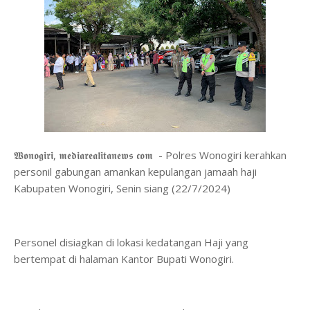
𝖂𝖔𝖓𝖔𝖌𝖎𝖗𝖎, 𝖒𝖊𝖉𝖎𝖆𝖗𝖊𝖆𝖑𝖎𝖙𝖆𝖓𝖊𝖜𝖘 𝖈𝖔𝖒 - Polres Wonogiri kerahkan
personil gabungan amankan kepulangan jamaah haji
Kabupaten Wonogiri, Senin siang (22/7/2024)
Personel disiagkan di lokasi kedatangan Haji yang
bertempat di halaman Kantor Bupati Wonogiri.