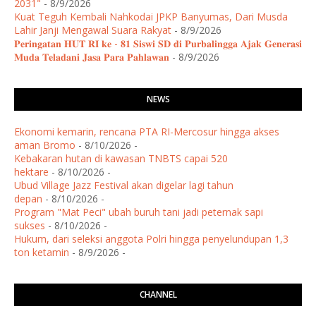
2031"
- 8/9/2026
Kuat Teguh Kembali Nahkodai JPKP Banyumas, Dari Musda
Lahir Janji Mengawal Suara Rakyat
- 8/9/2026
𝐏𝐞𝐫𝐢𝐧𝐠𝐚𝐭𝐚𝐧 𝐇𝐔𝐓 𝐑𝐈 𝐤𝐞 - 𝟖𝟏 𝐒𝐢𝐬𝐰𝐢 𝐒𝐃 𝐝𝐢 𝐏𝐮𝐫𝐛𝐚𝐥𝐢𝐧𝐠𝐠𝐚 𝐀𝐣𝐚𝐤 𝐆𝐞𝐧𝐞𝐫𝐚𝐬𝐢
𝐌𝐮𝐝𝐚 𝐓𝐞𝐥𝐚𝐝𝐚𝐧𝐢 𝐉𝐚𝐬𝐚 𝐏𝐚𝐫𝐚 𝐏𝐚𝐡𝐥𝐚𝐰𝐚𝐧
- 8/9/2026
NEWS
Ekonomi kemarin, rencana PTA RI-Mercosur hingga akses
aman Bromo
- 8/10/2026
-
Kebakaran hutan di kawasan TNBTS capai 520
hektare
- 8/10/2026
-
Ubud Village Jazz Festival akan digelar lagi tahun
depan
- 8/10/2026
-
Program "Mat Peci" ubah buruh tani jadi peternak sapi
sukses
- 8/10/2026
-
Hukum, dari seleksi anggota Polri hingga penyelundupan 1,3
ton ketamin
- 8/9/2026
-
CHANNEL