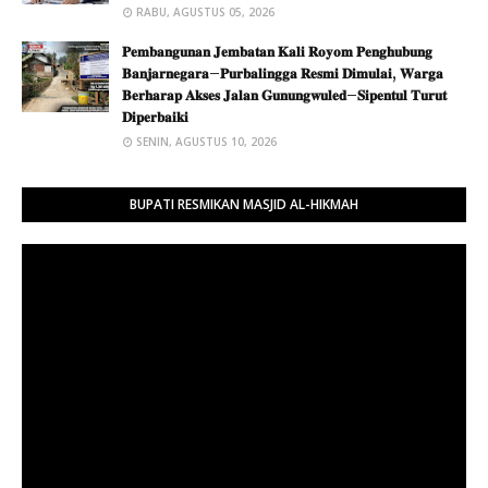
RABU, AGUSTUS 05, 2026
𝐏𝐞𝐦𝐛𝐚𝐧𝐠𝐮𝐧𝐚𝐧 𝐉𝐞𝐦𝐛𝐚𝐭𝐚𝐧 𝐊𝐚𝐥𝐢 𝐑𝐨𝐲𝐨𝐦 𝐏𝐞𝐧𝐠𝐡𝐮𝐛𝐮𝐧𝐠
𝐁𝐚𝐧𝐣𝐚𝐫𝐧𝐞𝐠𝐚𝐫𝐚–𝐏𝐮𝐫𝐛𝐚𝐥𝐢𝐧𝐠𝐠𝐚 𝐑𝐞𝐬𝐦𝐢 𝐃𝐢𝐦𝐮𝐥𝐚𝐢, 𝐖𝐚𝐫𝐠𝐚
𝐁𝐞𝐫𝐡𝐚𝐫𝐚𝐩 𝐀𝐤𝐬𝐞𝐬 𝐉𝐚𝐥𝐚𝐧 𝐆𝐮𝐧𝐮𝐧𝐠𝐰𝐮𝐥𝐞𝐝–𝐒𝐢𝐩𝐞𝐧𝐭𝐮𝐥 𝐓𝐮𝐫𝐮𝐭
𝐃𝐢𝐩𝐞𝐫𝐛𝐚𝐢𝐤𝐢
SENIN, AGUSTUS 10, 2026
BUPATI RESMIKAN MASJID AL-HIKMAH