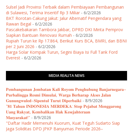
Sulsel Jadi Provinsi Terbaik dalam Pembiayaan Pembangunan
di Sulawesi, Terima Insentif Rp 3 Miliar
- 6/2/2026
BKT Rorotan-Cakung Jakut: Jalur Alternatif Pengendara yang
Rawan Begal
- 6/2/2026
Pascakebakaran Tambora Jakbar, DPRD DKI Minta Pemprov
Siapkan Bantuan Renovasi Rumah
- 6/2/2026
Rupiah Turun ke Rp 17.864, Berikut Kurs BCA, BMRI, dan BBNI
per 2 Juni 2026
- 6/2/2026
Harga Solar Kompak Turun, Segini Biaya Isi Full Tank Ford
Everest
- 6/2/2026
MEDIA REALITA NEWS
𝐏𝐞𝐦𝐛𝐚𝐧𝐠𝐮𝐧𝐚𝐧 𝐉𝐞𝐦𝐛𝐚𝐭𝐚𝐧 𝐊𝐚𝐥𝐢 𝐑𝐨𝐲𝐨𝐦 𝐏𝐞𝐧𝐠𝐡𝐮𝐛𝐮𝐧𝐠 𝐁𝐚𝐧𝐣𝐚𝐫𝐧𝐞𝐠𝐚𝐫𝐚–
𝐏𝐮𝐫𝐛𝐚𝐥𝐢𝐧𝐠𝐠𝐚 𝐑𝐞𝐬𝐦𝐢 𝐃𝐢𝐦𝐮𝐥𝐚𝐢, 𝐖𝐚𝐫𝐠𝐚 𝐁𝐞𝐫𝐡𝐚𝐫𝐚𝐩 𝐀𝐤𝐬𝐞𝐬 𝐉𝐚𝐥𝐚𝐧
𝐆𝐮𝐧𝐮𝐧𝐠𝐰𝐮𝐥𝐞𝐝–𝐒𝐢𝐩𝐞𝐧𝐭𝐮𝐥 𝐓𝐮𝐫𝐮𝐭 𝐃𝐢𝐩𝐞𝐫𝐛𝐚𝐢𝐤𝐢
- 8/9/2026
"𝟖𝟏 𝐓𝐚𝐡𝐮𝐧 𝐈𝐍𝐃𝐎𝐍𝐄𝐒𝐈𝐀 𝐌𝐄𝐑𝐃𝐄𝐊𝐀: 𝐒𝐭𝐨𝐩 𝐏𝐞𝐣𝐚𝐛𝐚𝐭 𝐌𝐞𝐧𝐠𝐠𝐚𝐫𝐨𝐧𝐠
𝐔𝐚𝐧𝐠 𝐑𝐚𝐤𝐲𝐚𝐭, 𝐊𝐞𝐦𝐛𝐚𝐥𝐢𝐤𝐚𝐧 𝐇𝐚𝐤 𝐊𝐞𝐬𝐞𝐣𝐚𝐡𝐭𝐞𝐫𝐚𝐚𝐧
𝐌𝐚𝐬𝐲𝐚𝐫𝐚𝐤𝐚𝐭!"
- 8/9/2026
"Daftar Hadir Memenuhi Kuorum, Kuat Teguh Sudarto Siap
Jaga Soliditas DPD JPKP Banyumas Periode 2026–