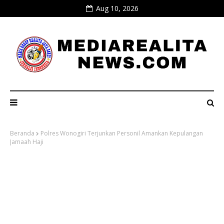
Aug 10, 2026
Beranda
Polres Wonogiri Terjunkan Personil Amankan Kepulangan
Jamaah Haji