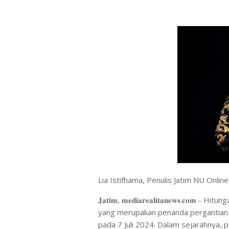
Lia Istifhama, Penulis Jatim NU Online
𝐉𝐚𝐭𝐢𝐦, 𝐦𝐞𝐝𝐢𝐚𝐫𝐞𝐚𝐥𝐢𝐭𝐚𝐧𝐞𝐰𝐬
yang merupakan penanda pergantian t
pada 7 Juli 2024. Dalam sejarahnya, 