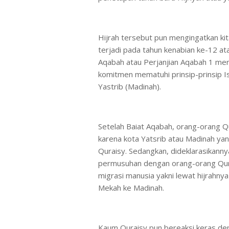
Hijrah tersebut pun mengingatkan ki
terjadi pada tahun kenabian ke-12 a
Aqabah atau Perjanjian Aqabah 1 m
komitmen mematuhi prinsip-prinsip I
Yastrib (Madinah).
Setelah Baiat Aqabah, orang-orang Qu
karena kota Yatsrib atau Madinah yang
Quraisy. Sedangkan, dideklarasikanny
permusuhan dengan orang-orang Qura
migrasi manusia yakni lewat hijrahnya
Mekah ke Madinah.
Kaum Quraisy pun bereaksi keras de