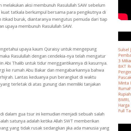
ngin melakukan aksi membunuh Rasulullah SAW sebelum
 kuat tatkala berkumpul bersama para pengikutnya di
 itikad buruk, diantaranya mengutus pemuda dari tiap
an upaya membunuh Rasulullah SAW.
mengetahui upaya kaum Quraisy untuk mengepung
Sulsel
Pemban
aka Rasulullah dengan cendekia-nya telah mengatur
3 Milia
 bin Abi Thalib untuk tidur menggantikannya di kasurnya.
BKT Ro
ergi ke rumah Abu Bakar dan mengabarkannya bahwa
Penge
rhijrah. Lantas keduanya pun berangkat di waktu
Pasca
Minta 
ang terletak di atas gunung dan memiliki tanjakan
Ruma
Rupiah
BMRI, 
Harga 
Full T
di dalam gua tsur ini kemudian menjadi sebuah salah
 Salah satunya adalah ketika Allah SWT memberikan
yang yang tidak rusak sedangkan jika ada manusia yang