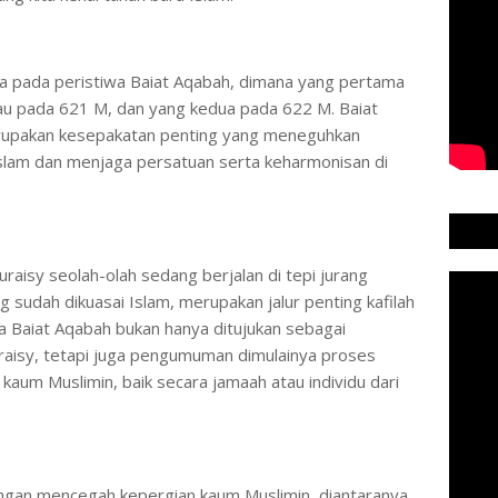
ta pada peristiwa Baiat Aqabah, dimana yang pertama
tau pada 621 M, dan yang kedua pada 622 M. Baiat
erupakan kesepakatan penting yang meneguhkan
slam dan menjaga persatuan serta keharmonisan di
raisy seolah-olah sedang berjalan di tepi jurang
 sudah dikuasai Islam, merupakan jalur penting kafilah
a Baiat Aqabah bukan hanya ditujukan sebagai
isy, tetapi juga pengumuman dimulainya proses
 kaum Muslimin, baik secara jamaah atau individu dari
ngan mencegah kepergian kaum Muslimin, diantaranya