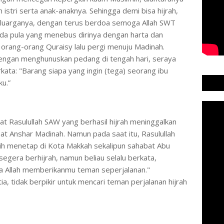
stri serta anak-anaknya. Sehingga demi bisa hijrah,
eluarganya, dengan terus berdoa semoga Allah SWT
da pula yang menebus dirinya dengan harta dan
l orang-orang Quraisy lalu pergi menuju Madinah.
engan menghunuskan pedang di tengah hari, seraya
ata: "Barang siapa yang ingin (tega) seorang ibu
ku.”
t Rasulullah SAW yang berhasil hijrah meninggalkan
at Anshar Madinah. Namun pada saat itu, Rasulullah
ih menetap di Kota Makkah sekalipun sahabat Abu
egera berhijrah, namun beliau selalu berkata,
a Allah memberikanmu teman seperjalanan."
a, tidak berpikir untuk mencari teman perjalanan hijrah