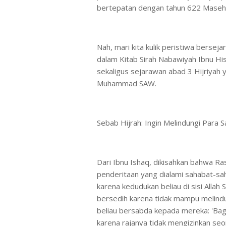
bertepatan dengan tahun 622 Masehi
Nah, mari kita kulik peristiwa bersej
dalam Kitab Sirah Nabawiyah Ibnu H
sekaligus sejarawan abad 3 Hijriyah 
Muhammad SAW.
Sebab Hijrah: Ingin Melindungi Par
Dari Ibnu Ishaq, dikisahkan bahwa Ra
penderitaan yang dialami sahabat-sa
karena kedudukan beliau di sisi Allah
bersedih karena tidak mampu melind
beliau bersabda kepada mereka: 'Bag
karena rajanya tidak mengizinkan seo