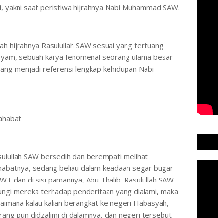
, yakni saat peristiwa hijrahnya Nabi Muhammad SAW.
arah hijrahnya Rasulullah SAW sesuai yang tertuang
isyam, sebuah karya fenomenal seorang ulama besar
yang menjadi referensi lengkap kehidupan Nabi
a Sahabat
sulullah SAW bersedih dan berempati melihat
habatnya, sedang beliau dalam keadaan segar bugar
 SWT dan di sisi pamannya, Abu Thalib. Rasulullah SAW
ungi mereka terhadap penderitaan yang dialami, maka
aimana kalau kalian berangkat ke negeri Habasyah,
rang pun didzalimi di dalamnya, dan negeri tersebut