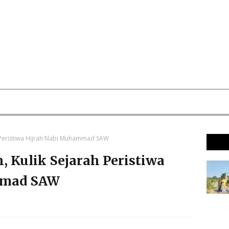
ah Peristiwa Hijrah Nabi Muhammad SAW
, Kulik Sejarah Peristiwa
mmad SAW