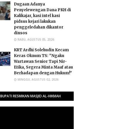
Dugaan Adanya
Penyelewengan Dana PKH di
Kalikajar, kasi intel kasi
pidsus kejari lakukan
penggeledahan dikantor
dinsos
RABU, AGUSTUS 05, 2026
​KRT Ardhi Solehudin Kecam
Keras Oknum TS: "Ngaku
Wartawan Senior Tapi Nir-
Etika, Segera Minta Maaf atau
Berhadapan dengan Hukum!"
MINGGU, AGUSTUS 02, 2026
BUPATI RESMIKAN MASJID AL-HIKMAH