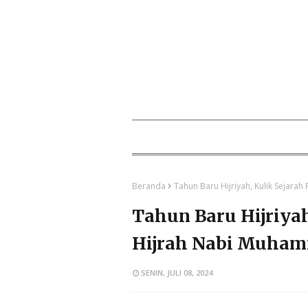
Beranda
Tahun Baru Hijriyah, Kulik Sejar
Tahun Baru Hijriyah
Hijrah Nabi Muha
SENIN, JULI 08, 2024