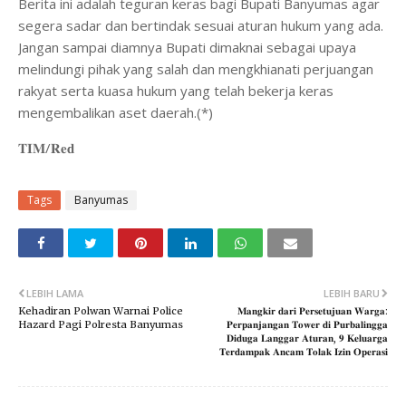
Berita ini adalah teguran keras bagi Bupati Banyumas agar
segera sadar dan bertindak sesuai aturan hukum yang ada.
Jangan sampai diamnya Bupati dimaknai sebagai upaya
melindungi pihak yang salah dan mengkhianati perjuangan
rakyat serta kuasa hukum yang telah bekerja keras
mengembalikan aset daerah.(*)
𝐓𝐈𝐌/𝐑𝐞𝐝
Tags
Banyumas
LEBIH LAMA
LEBIH BARU
Kehadiran Polwan Warnai Police
𝐌𝐚𝐧𝐠𝐤𝐢𝐫 𝐝𝐚𝐫𝐢 𝐏𝐞𝐫𝐬𝐞𝐭𝐮𝐣𝐮𝐚𝐧 𝐖𝐚𝐫𝐠𝐚:
Hazard Pagi Polresta Banyumas
𝐏𝐞𝐫𝐩𝐚𝐧𝐣𝐚𝐧𝐠𝐚𝐧 𝐓𝐨𝐰𝐞𝐫 𝐝𝐢 𝐏𝐮𝐫𝐛𝐚𝐥𝐢𝐧𝐠𝐠𝐚
𝐃𝐢𝐝𝐮𝐠𝐚 𝐋𝐚𝐧𝐠𝐠𝐚𝐫 𝐀𝐭𝐮𝐫𝐚𝐧, 𝟗 𝐊𝐞𝐥𝐮𝐚𝐫𝐠𝐚
𝐓𝐞𝐫𝐝𝐚𝐦𝐩𝐚𝐤 𝐀𝐧𝐜𝐚𝐦 𝐓𝐨𝐥𝐚𝐤 𝐈𝐳𝐢𝐧 𝐎𝐩𝐞𝐫𝐚𝐬𝐢