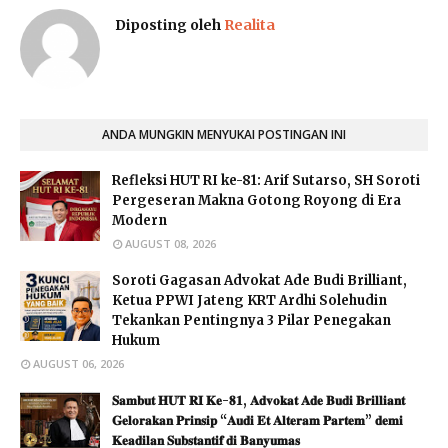
Diposting oleh
Realita
ANDA MUNGKIN MENYUKAI POSTINGAN INI
Refleksi HUT RI ke-81: Arif Sutarso, SH Soroti
Pergeseran Makna Gotong Royong di Era
Modern
AUGUST 08, 2026
Soroti Gagasan Advokat Ade Budi Brilliant,
Ketua PPWI Jateng KRT Ardhi Solehudin
Tekankan Pentingnya 3 Pilar Penegakan
Hukum
AUGUST 06, 2026
𝐒𝐚𝐦𝐛𝐮𝐭 𝐇𝐔𝐓 𝐑𝐈 𝐊𝐞-𝟖𝟏, 𝐀𝐝𝐯𝐨𝐤𝐚𝐭 𝐀𝐝𝐞 𝐁𝐮𝐝𝐢 𝐁𝐫𝐢𝐥𝐥𝐢𝐚𝐧𝐭
𝐆𝐞𝐥𝐨𝐫𝐚𝐤𝐚𝐧 𝐏𝐫𝐢𝐧𝐬𝐢𝐩 “𝐀𝐮𝐝𝐢 𝐄𝐭 𝐀𝐥𝐭𝐞𝐫𝐚𝐦 𝐏𝐚𝐫𝐭𝐞𝐦” 𝐝𝐞𝐦𝐢
𝐊𝐞𝐚𝐝𝐢𝐥𝐚𝐧 𝐒𝐮𝐛𝐬𝐭𝐚𝐧𝐭𝐢𝐟 𝐝𝐢 𝐁𝐚𝐧𝐲𝐮𝐦𝐚𝐬