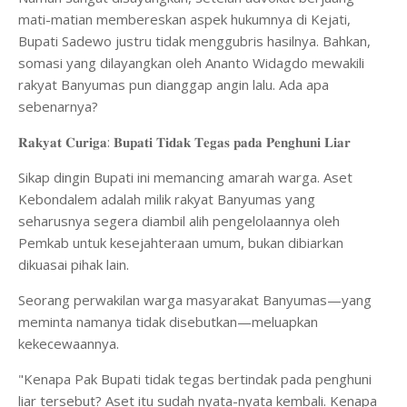
mati-matian membereskan aspek hukumnya di Kejati,
Bupati Sadewo justru tidak menggubris hasilnya. Bahkan,
somasi yang dilayangkan oleh Ananto Widagdo mewakili
rakyat Banyumas pun dianggap angin lalu. Ada apa
sebenarnya?
𝐑𝐚𝐤𝐲𝐚𝐭 𝐂𝐮𝐫𝐢𝐠𝐚: 𝐁𝐮𝐩𝐚𝐭𝐢 𝐓𝐢𝐝𝐚𝐤 𝐓𝐞𝐠𝐚𝐬 𝐩𝐚𝐝𝐚 𝐏𝐞𝐧𝐠𝐡𝐮𝐧𝐢 𝐋𝐢𝐚𝐫
Sikap dingin Bupati ini memancing amarah warga. Aset
Kebondalem adalah milik rakyat Banyumas yang
seharusnya segera diambil alih pengelolaannya oleh
Pemkab untuk kesejahteraan umum, bukan dibiarkan
dikuasai pihak lain.
Seorang perwakilan warga masyarakat Banyumas—yang
meminta namanya tidak disebutkan—meluapkan
kekecewaannya.
"Kenapa Pak Bupati tidak tegas bertindak pada penghuni
liar tersebut? Aset itu sudah nyata-nyata kembali. Kenapa