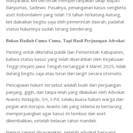
Masyarakat kini berteriak mempertanyakan sikap Bupati
Banyumas, Sadewo. Pasalnya, penanganan kasus sengketa
aset Kebondalem yang telah 19 tahun terkatung-katung,
kini diabaikan begitu saja oleh pemerintah daerah, padahal
status hukumnya sudah terang benderang.
𝐁𝐮𝐤𝐚𝐧 𝐇𝐚𝐝𝐢𝐚𝐡 𝐂𝐮𝐦𝐚-𝐂𝐮𝐦𝐚, 𝐓𝐚𝐩𝐢 𝐇𝐚𝐬𝐢𝐥 𝐏𝐞𝐫𝐣𝐮𝐚𝐧𝐠𝐚𝐧 𝐀𝐝𝐯𝐨𝐤𝐚𝐭
Penting untuk diketahui publik dan Pemerintah Kabupaten,
bahwa status kasus yang telah diserahkan oleh Kejaksaan
Tinggi (Kejati) Jawa Tengah tertanggal 4 Maret 2025, tidak
datang begitu saja atau turun dari langit secara otomatis.
Pencapaian hukum tersebut adalah buah dari perjuangan
panjang, gigih, dan tanpa lelah yang dilakukan oleh Advokat
Ananto Widagdo, SH, S.Pd. selaku kuasa hukum warga dan
pegiat anti-korupsi. Ananto-lah yang selama ini bertarung
memperjuangkan agar kasus ini tembus dan aset
dikembalikan, setelah belasan tahun mandek.
Namun sangat disayangkan, setelah advokat berjuang