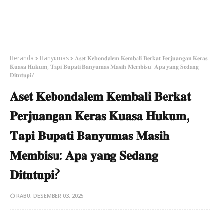
Beranda
Banyumas
𝐀𝐬𝐞𝐭 𝐊𝐞𝐛𝐨𝐧𝐝𝐚𝐥𝐞𝐦 𝐊𝐞𝐦𝐛𝐚𝐥𝐢 𝐁𝐞𝐫𝐤𝐚𝐭 𝐏𝐞𝐫𝐣𝐮𝐚𝐧𝐠𝐚𝐧 𝐊𝐞𝐫𝐚𝐬
𝐊𝐮𝐚𝐬𝐚 𝐇𝐮𝐤𝐮𝐦, 𝐓𝐚𝐩𝐢 𝐁𝐮𝐩𝐚𝐭𝐢 𝐁𝐚𝐧𝐲𝐮𝐦𝐚𝐬 𝐌𝐚𝐬𝐢𝐡 𝐌𝐞𝐦𝐛𝐢𝐬𝐮: 𝐀𝐩𝐚 𝐲𝐚𝐧𝐠 𝐒𝐞𝐝𝐚𝐧𝐠
𝐃𝐢𝐭𝐮𝐭𝐮𝐩𝐢?
𝐀𝐬𝐞𝐭 𝐊𝐞𝐛𝐨𝐧𝐝𝐚𝐥𝐞𝐦 𝐊𝐞𝐦𝐛𝐚𝐥𝐢 𝐁𝐞𝐫𝐤𝐚𝐭
𝐏𝐞𝐫𝐣𝐮𝐚𝐧𝐠𝐚𝐧 𝐊𝐞𝐫𝐚𝐬 𝐊𝐮𝐚𝐬𝐚 𝐇𝐮𝐤𝐮𝐦,
𝐓𝐚𝐩𝐢 𝐁𝐮𝐩𝐚𝐭𝐢 𝐁𝐚𝐧𝐲𝐮𝐦𝐚𝐬 𝐌𝐚𝐬𝐢𝐡
𝐌𝐞𝐦𝐛𝐢𝐬𝐮: 𝐀𝐩𝐚 𝐲𝐚𝐧𝐠 𝐒𝐞𝐝𝐚𝐧𝐠
𝐃𝐢𝐭𝐮𝐭𝐮𝐩𝐢?
RABU, DESEMBER 03, 2025