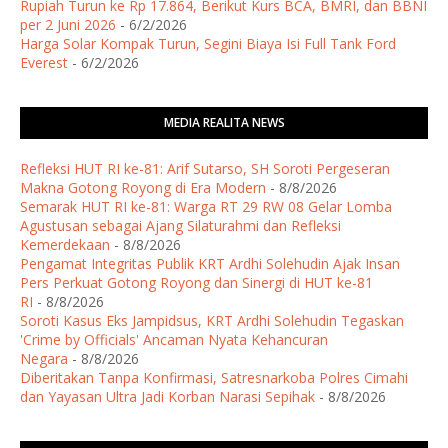
Rupiah Turun ke Rp 17.864, Berikut Kurs BCA, BMRI, dan BBNI
per 2 Juni 2026
- 6/2/2026
Harga Solar Kompak Turun, Segini Biaya Isi Full Tank Ford
Everest
- 6/2/2026
MEDIA REALITA NEWS
Refleksi HUT RI ke-81: Arif Sutarso, SH Soroti Pergeseran
Makna Gotong Royong di Era Modern
- 8/8/2026
Semarak HUT RI ke-81: Warga RT 29 RW 08 Gelar Lomba
Agustusan sebagai Ajang Silaturahmi dan Refleksi
Kemerdekaan
- 8/8/2026
Pengamat Integritas Publik KRT Ardhi Solehudin Ajak Insan
Pers Perkuat Gotong Royong dan Sinergi di HUT ke-81
RI
- 8/8/2026
Soroti Kasus Eks Jampidsus, KRT Ardhi Solehudin Tegaskan
'Crime by Officials' Ancaman Nyata Kehancuran
Negara
- 8/8/2026
Diberitakan Tanpa Konfirmasi, Satresnarkoba Polres Cimahi
dan Yayasan Ultra Jadi Korban Narasi Sepihak
- 8/8/2026