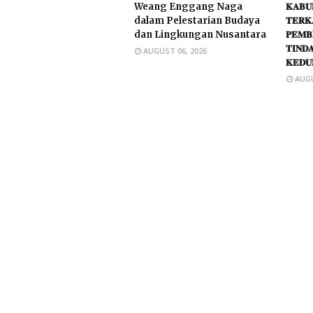
Weang Enggang Naga
𝐊𝐀𝐁𝐔
dalam Pelestarian Budaya
𝐓𝐄𝐑𝐊
dan Lingkungan Nusantara
𝐏𝐄𝐌𝐁
𝐓𝐈𝐍𝐃
AUGUST 06, 2026
𝐊𝐄𝐃𝐔
AUGU