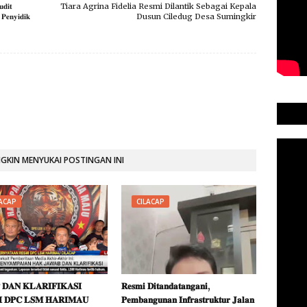
𝐝𝐢𝐭
Tiara Agrina Fidelia Resmi Dilantik Sebagai Kepala
𝐏𝐞𝐧𝐲𝐢𝐝𝐢𝐤
Dusun Ciledug Desa Sumingkir
KIN MENYUKAI POSTINGAN INI
LACAP
CILACAP
 𝐃𝐀𝐍 𝐊𝐋𝐀𝐑𝐈𝐅𝐈𝐊𝐀𝐒𝐈
​𝐑𝐞𝐬𝐦𝐢 𝐃𝐢𝐭𝐚𝐧𝐝𝐚𝐭𝐚𝐧𝐠𝐚𝐧𝐢,
 𝐃𝐏𝐂 𝐋𝐒𝐌 𝐇𝐀𝐑𝐈𝐌𝐀𝐔
𝐏𝐞𝐦𝐛𝐚𝐧𝐠𝐮𝐧𝐚𝐧 𝐈𝐧𝐟𝐫𝐚𝐬𝐭𝐫𝐮𝐤𝐭𝐮𝐫 𝐉𝐚𝐥𝐚𝐧