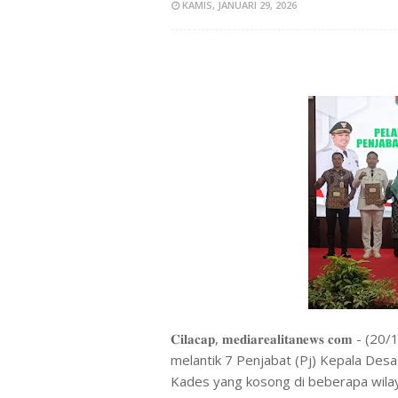
KAMIS, JANUARI 29, 2026
𝐂𝐢𝐥𝐚𝐜𝐚𝐩, 𝐦𝐞𝐝𝐢𝐚𝐫𝐞𝐚𝐥𝐢𝐭𝐚𝐧𝐞𝐰𝐬
melantik 7 Penjabat (Pj) Kepala Desa 
Kades yang kosong di beberapa wilaya