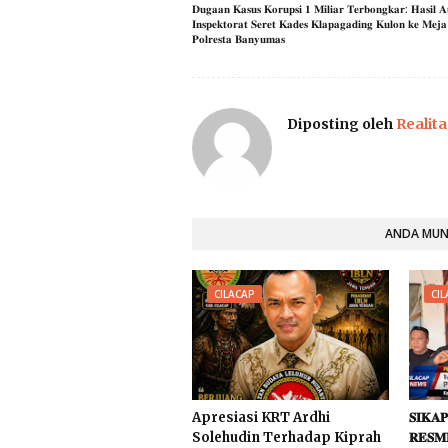
𝐃𝐮𝐠𝐚𝐚𝐧 𝐊𝐚𝐬𝐮𝐬​ 𝐊𝐨𝐫𝐮𝐩𝐬𝐢 𝟏 𝐌𝐢𝐥𝐢𝐚𝐫 𝐓𝐞𝐫𝐛𝐨𝐧𝐠𝐤𝐚𝐫: 𝐇𝐚𝐬𝐢𝐥 𝐀
𝐈𝐧𝐬𝐩𝐞𝐤𝐭𝐨𝐫𝐚𝐭 𝐒𝐞𝐫𝐞𝐭 𝐊𝐚𝐝𝐞𝐬 𝐊𝐥𝐚𝐩𝐚𝐠𝐚𝐝𝐢𝐧𝐠 𝐊𝐮𝐥𝐨𝐧 𝐤𝐞 𝐌𝐞𝐣𝐚 
𝐏𝐨𝐥𝐫𝐞𝐬𝐭𝐚 𝐁𝐚𝐧𝐲𝐮𝐦𝐚𝐬
Diposting oleh
Realita
ANDA MUNG
CILACAP
CI
Apresiasi KRT Ardhi
𝐒𝐈𝐊𝐀
Solehudin Terhadap Kiprah
𝐑𝐄𝐒𝐌