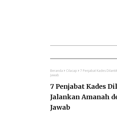
Beranda
Cilacap
7 Penjabat Kades Dilant
Jawab
7 Penjabat Kades Di
Jalankan Amanah d
Jawab