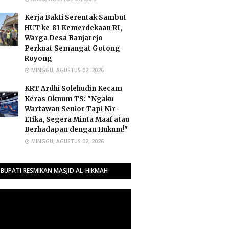
Kerja Bakti Serentak Sambut
HUT ke-81 Kemerdekaan RI,
Warga Desa Banjarejo
Perkuat Semangat Gotong
Royong
MINGGU, AGUSTUS 02, 2026
​KRT Ardhi Solehudin Kecam
Keras Oknum TS: "Ngaku
Wartawan Senior Tapi Nir-
Etika, Segera Minta Maaf atau
Berhadapan dengan Hukum!"
MINGGU, AGUSTUS 02, 2026
BUPATI RESMIKAN MASJID AL-HIKMAH