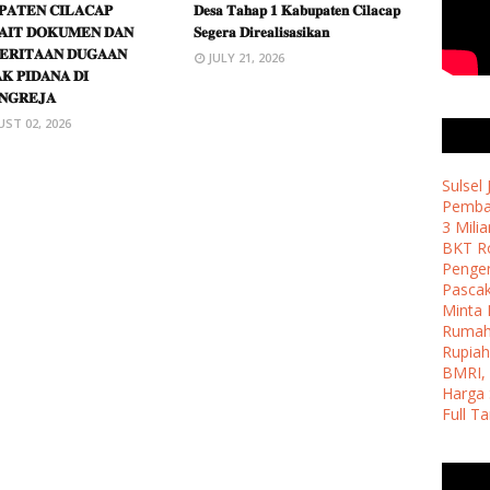
𝐀𝐓𝐄𝐍 𝐂𝐈𝐋𝐀𝐂𝐀𝐏
𝐃𝐞𝐬𝐚 𝐓𝐚𝐡𝐚𝐩 𝟏 𝐊𝐚𝐛𝐮𝐩𝐚𝐭𝐞𝐧 𝐂𝐢𝐥𝐚𝐜𝐚𝐩
𝐀𝐈𝐓 𝐃𝐎𝐊𝐔𝐌𝐄𝐍 𝐃𝐀𝐍
𝐒𝐞𝐠𝐞𝐫𝐚 𝐃𝐢𝐫𝐞𝐚𝐥𝐢𝐬𝐚𝐬𝐢𝐤𝐚𝐧
𝐄𝐑𝐈𝐓𝐀𝐀𝐍 𝐃𝐔𝐆𝐀𝐀𝐍
JULY 21, 2026
𝐊 𝐏𝐈𝐃𝐀𝐍𝐀 𝐃𝐈
𝐍𝐆𝐑𝐄𝐉𝐀
ST 02, 2026
Sulsel
Pemban
3 Milia
BKT Ro
Penge
Pasca
Minta 
Ruma
Rupiah
BMRI, 
Harga 
Full T