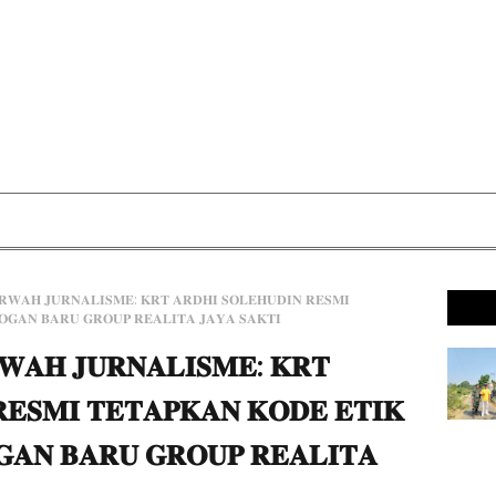
𝐖𝐀𝐇 𝐉𝐔𝐑𝐍𝐀𝐋𝐈𝐒𝐌𝐄: 𝐊𝐑𝐓 𝐀𝐑𝐃𝐇𝐈 𝐒𝐎𝐋𝐄𝐇𝐔𝐃𝐈𝐍 𝐑𝐄𝐒𝐌𝐈
𝐎𝐆𝐀𝐍 𝐁𝐀𝐑𝐔 𝐆𝐑𝐎𝐔𝐏 𝐑𝐄𝐀𝐋𝐈𝐓𝐀 𝐉𝐀𝐘𝐀 𝐒𝐀𝐊𝐓𝐈
𝐀𝐇 𝐉𝐔𝐑𝐍𝐀𝐋𝐈𝐒𝐌𝐄: 𝐊𝐑𝐓
𝐑𝐄𝐒𝐌𝐈 𝐓𝐄𝐓𝐀𝐏𝐊𝐀𝐍 𝐊𝐎𝐃𝐄 𝐄𝐓𝐈𝐊
𝐆𝐀𝐍 𝐁𝐀𝐑𝐔 𝐆𝐑𝐎𝐔𝐏 𝐑𝐄𝐀𝐋𝐈𝐓𝐀