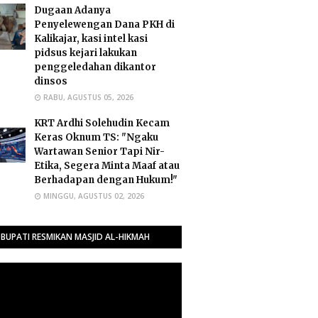
Dugaan Adanya
Penyelewengan Dana PKH di
Kalikajar, kasi intel kasi
pidsus kejari lakukan
penggeledahan dikantor
dinsos
RABU, AGUSTUS 05, 2026
​KRT Ardhi Solehudin Kecam
Keras Oknum TS: "Ngaku
Wartawan Senior Tapi Nir-
Etika, Segera Minta Maaf atau
Berhadapan dengan Hukum!"
MINGGU, AGUSTUS 02, 2026
BUPATI RESMIKAN MASJID AL-HIKMAH