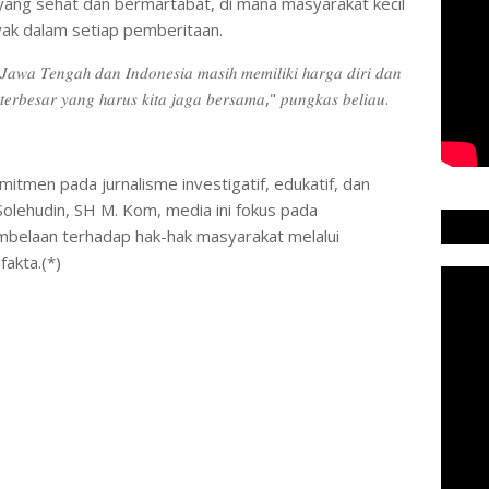
ng sehat dan bermartabat, di mana masyarakat kecil
ak dalam setiap pemberitaan.
 𝐽𝑎𝑤𝑎 𝑇𝑒𝑛𝑔𝑎ℎ 𝑑𝑎𝑛 𝐼𝑛𝑑𝑜𝑛𝑒𝑠𝑖𝑎 𝑚𝑎𝑠𝑖ℎ 𝑚𝑒𝑚𝑖𝑙𝑖𝑘𝑖 ℎ𝑎𝑟𝑔𝑎 𝑑𝑖𝑟𝑖 𝑑𝑎𝑛
𝑡𝑒𝑟𝑏𝑒𝑠𝑎𝑟 𝑦𝑎𝑛𝑔 ℎ𝑎𝑟𝑢𝑠 𝑘𝑖𝑡𝑎 𝑗𝑎𝑔𝑎 𝑏𝑒𝑟𝑠𝑎𝑚𝑎," 𝑝𝑢𝑛𝑔𝑘𝑎𝑠 𝑏𝑒𝑙𝑖𝑎𝑢.
tmen pada jurnalisme investigatif, edukatif, dan
Solehudin, SH M. Kom, media ini fokus pada
mbelaan terhadap hak-hak masyarakat melalui
fakta.(*)