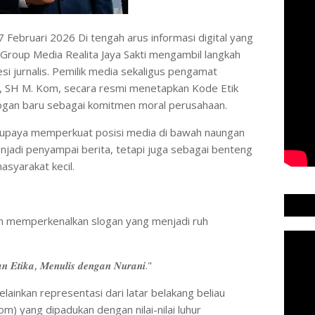
𝐞𝐰𝐬.𝐜𝐨𝐦 - 27 Februari 2026 Di tengah arus informasi digital yang
Group Media Realita Jaya Sakti mengambil langkah
i jurnalis. Pemilik media sekaligus pengamat
in, SH M. Kom, secara resmi menetapkan Kode Etik
slogan baru sebagai komitmen moral perusahaan.
ai upaya memperkuat posisi media di bawah naungan
enjadi penyampai berita, tetapi juga sebagai benteng
syarakat kecil.
in memperkenalkan slogan yang menjadi ruh
𝒂𝒏 𝑬𝒕𝒊𝒌𝒂, 𝑴𝒆𝒏𝒖𝒍𝒊𝒔 𝒅𝒆𝒏𝒈𝒂𝒏 𝑵𝒖𝒓𝒂𝒏𝒊."
elainkan representasi dari latar belakang beliau
om) yang dipadukan dengan nilai-nilai luhur