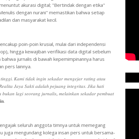
enuntut akurasi digital; "Bertindak dengan etika"
 "Menulis dengan nurani" memastikan bahwa setiap
dilan dan masyarakat kecil.
mencakup poin-poin krusial, mulai dari independensi
lop), hingga kewajiban verifikasi data digital sebelum
n bahwa jurnalis di bawah kepemimpinannya harus
n pers lainnya.
𝑛𝑔𝑔𝑖. 𝐾𝑎𝑚𝑖 𝑡𝑖𝑑𝑎𝑘 𝑖𝑛𝑔𝑖𝑛 𝑠𝑒𝑘𝑎𝑑𝑎𝑟 𝑚𝑒𝑛𝑔𝑒𝑗𝑎𝑟 𝑟𝑎𝑡𝑖𝑛𝑔 𝑎𝑡𝑎𝑢
𝑎𝑙𝑖𝑡𝑎 𝐽𝑎𝑦𝑎 𝑆𝑎𝑘𝑡𝑖 𝑎𝑑𝑎𝑙𝑎ℎ 𝑝𝑒𝑗𝑢𝑎𝑛𝑔 𝑖𝑛𝑡𝑒𝑔𝑟𝑖𝑡𝑎𝑠. 𝐽𝑖𝑘𝑎 ℎ𝑎𝑡𝑖
 𝑏𝑢𝑘𝑎𝑛 𝑙𝑎𝑔𝑖 𝑠𝑒𝑜𝑟𝑎𝑛𝑔 𝑗𝑢𝑟𝑛𝑎𝑙𝑖𝑠, 𝑚𝑒𝑙𝑎𝑖𝑛𝑘𝑎𝑛 𝑠𝑒𝑘𝑎𝑑𝑎𝑟 𝑝𝑒𝑚𝑏𝑢𝑎𝑡
𝐧.
din mengajak seluruh anggota timnya untuk memegang
liau juga mengundang kolega insan pers untuk bersama-