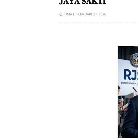
𝐉𝐀𝐘𝐀 𝐒𝐀𝐊𝐓𝐈
JUMAT, FEBRUARI 27, 2026