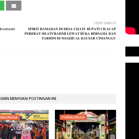
LEBIH BARU
aksanaan
𝐒𝐏𝐈𝐑𝐈𝐓 𝐑𝐀𝐌𝐀𝐃𝐀𝐍 𝐃𝐈 𝐃𝐄𝐒𝐀 𝐂𝐈𝐉𝐀𝐓𝐈: 𝐁𝐔𝐏𝐀𝐓𝐈 𝐂𝐈𝐋𝐀𝐂𝐀𝐏
𝐏𝐄𝐑𝐄𝐑𝐀𝐓 𝐒𝐈𝐋𝐀𝐓𝐔𝐑𝐀𝐇𝐌𝐈 𝐋𝐄𝐖𝐀𝐓 𝐁𝐔𝐊𝐀 𝐁𝐄𝐑𝐒𝐀𝐌𝐀 𝐃𝐀𝐍
𝐓𝐀𝐑𝐇𝐈𝐌 𝐃𝐈 𝐌𝐀𝐒𝐉𝐈𝐃 𝐀𝐋 𝐊𝐀𝐔𝐒𝐀𝐑 𝐂𝐈𝐌𝐀𝐍𝐆𝐆𝐔
KIN MENYUKAI POSTINGAN INI
RBALINGGA
PURBALINGGA