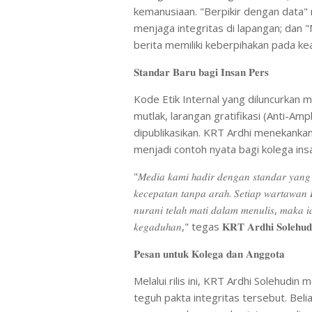
kemanusiaan. "Berpikir dengan data" m
menjaga integritas di lapangan; dan
berita memiliki keberpihakan pada kea
𝐒𝐭𝐚𝐧𝐝𝐚𝐫 𝐁𝐚𝐫𝐮 𝐛𝐚𝐠𝐢 𝐈𝐧𝐬𝐚𝐧 𝐏𝐞𝐫𝐬
​Kode Etik Internal yang diluncurkan 
mutlak, larangan gratifikasi (Anti-Amp
dipublikasikan. KRT Ardhi menekanka
menjadi contoh nyata bagi kolega insa
"𝑀𝑒𝑑𝑖𝑎 𝑘𝑎𝑚𝑖 ℎ𝑎𝑑𝑖𝑟 𝑑𝑒𝑛𝑔𝑎𝑛 𝑠𝑡𝑎𝑛𝑑𝑎𝑟 𝑦𝑎𝑛𝑔 𝑡
𝑘𝑒𝑐𝑒𝑝𝑎𝑡𝑎𝑛 𝑡𝑎𝑛𝑝𝑎 𝑎𝑟𝑎ℎ. 𝑆𝑒𝑡𝑖𝑎𝑝 𝑤𝑎𝑟𝑡𝑎𝑤𝑎𝑛 𝑅𝑒
𝑛𝑢𝑟𝑎𝑛𝑖 𝑡𝑒𝑙𝑎ℎ 𝑚𝑎𝑡𝑖 𝑑𝑎𝑙𝑎𝑚 𝑚𝑒𝑛𝑢𝑙𝑖𝑠, 𝑚𝑎𝑘𝑎 𝑖
𝑘𝑒𝑔𝑎𝑑𝑢ℎ𝑎𝑛," tegas 𝐊𝐑𝐓 𝐀𝐫𝐝𝐡𝐢 𝐒𝐨𝐥𝐞𝐡𝐮𝐝
𝐏𝐞𝐬𝐚𝐧 𝐮𝐧𝐭𝐮𝐤 𝐊𝐨𝐥𝐞𝐠𝐚 𝐝𝐚𝐧 𝐀𝐧𝐠𝐠𝐨𝐭𝐚
​Melalui rilis ini, KRT Ardhi Solehu
teguh pakta integritas tersebut. Be