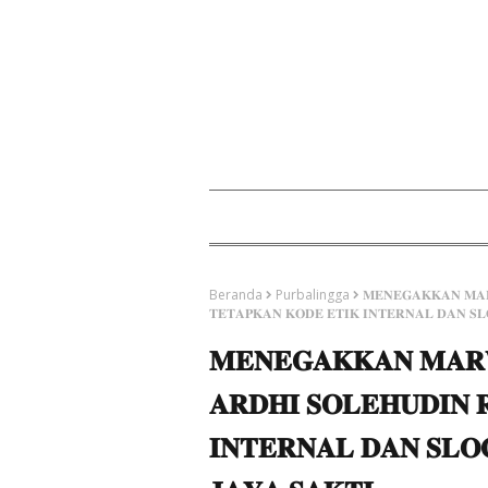
Beranda
Purbalingga
𝐌𝐄𝐍𝐄𝐆𝐀𝐊𝐊𝐀𝐍 𝐌𝐀𝐑
𝐓𝐄𝐓𝐀𝐏𝐊𝐀𝐍 𝐊𝐎𝐃𝐄 𝐄𝐓𝐈𝐊 𝐈𝐍𝐓𝐄𝐑𝐍𝐀𝐋 𝐃𝐀𝐍 𝐒𝐋
𝐌𝐄𝐍𝐄𝐆𝐀𝐊𝐊𝐀𝐍 𝐌𝐀𝐑
𝐀𝐑𝐃𝐇𝐈 𝐒𝐎𝐋𝐄𝐇𝐔𝐃𝐈𝐍 
𝐈𝐍𝐓𝐄𝐑𝐍𝐀𝐋 𝐃𝐀𝐍 𝐒𝐋𝐎