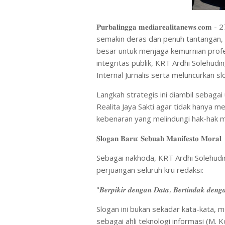
​𝐏𝐮𝐫𝐛𝐚𝐥𝐢𝐧𝐠𝐠𝐚 𝐦𝐞𝐝𝐢𝐚𝐫𝐞𝐚𝐥𝐢𝐭𝐚
semakin deras dan penuh tantangan, 
besar untuk menjaga kemurnian profes
integritas publik, KRT Ardhi Solehud
Internal Jurnalis serta meluncurkan 
Langkah strategis ini diambil sebag
Realita Jaya Sakti agar tidak hanya m
kebenaran yang melindungi hak-hak ma
​𝐒𝐥𝐨𝐠𝐚𝐧 𝐁𝐚𝐫𝐮: 𝐒𝐞𝐛𝐮𝐚𝐡 𝐌𝐚𝐧𝐢𝐟𝐞𝐬𝐭𝐨 𝐌𝐨𝐫𝐚𝐥
​Sebagai nakhoda, KRT Ardhi Solehud
perjuangan seluruh kru redaksi:
"𝑩𝒆𝒓𝒑𝒊𝒌𝒊𝒓 𝒅𝒆𝒏𝒈𝒂𝒏 𝑫𝒂𝒕𝒂, 𝑩𝒆𝒓𝒕𝒊𝒏𝒅𝒂𝒌 𝒅𝒆𝒏𝒈
Slogan ini bukan sekadar kata-kata, m
sebagai ahli teknologi informasi (M. K