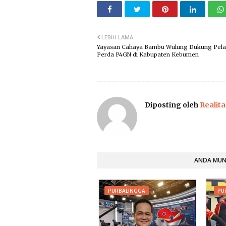
LEBIH LAMA
Yayasan Cahaya Bambu Wulung Dukung Pel
Perda P4GN di Kabupaten Kebumen
Diposting oleh
Realita
ANDA MUNG
PURBALINGGA
PU