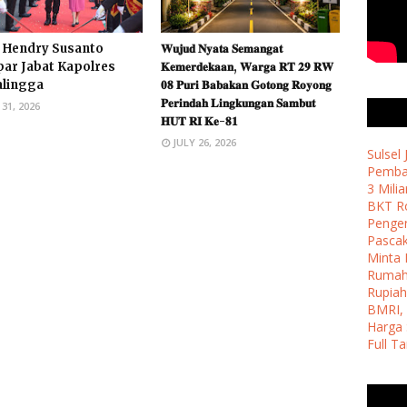
 Hendry Susanto
𝐖𝐮𝐣𝐮𝐝 𝐍𝐲𝐚𝐭𝐚 𝐒𝐞𝐦𝐚𝐧𝐠𝐚𝐭
par Jabat Kapolres
𝐊𝐞𝐦𝐞𝐫𝐝𝐞𝐤𝐚𝐚𝐧, 𝐖𝐚𝐫𝐠𝐚 𝐑𝐓 𝟐𝟗 𝐑𝐖
alingga
𝟎𝟖 𝐏𝐮𝐫𝐢 𝐁𝐚𝐛𝐚𝐤𝐚𝐧 𝐆𝐨𝐭𝐨𝐧𝐠 𝐑𝐨𝐲𝐨𝐧𝐠
𝐏𝐞𝐫𝐢𝐧𝐝𝐚𝐡 𝐋𝐢𝐧𝐠𝐤𝐮𝐧𝐠𝐚𝐧 𝐒𝐚𝐦𝐛𝐮𝐭
 31, 2026
𝐇𝐔𝐓 𝐑𝐈 𝐊𝐞-𝟖𝟏 ​
JULY 26, 2026
Sulsel
Pemban
3 Milia
BKT Ro
Penge
Pasca
Minta 
Ruma
Rupiah
BMRI, 
Harga 
Full T