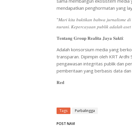
sama membangun ekosistem media ya
mendapatkan penghormatan yang lay
"𝑀𝑎𝑟𝑖 𝑘𝑖𝑡𝑎 𝑏𝑢𝑘𝑡𝑖𝑘𝑎𝑛 𝑏𝑎ℎ𝑤𝑎 𝑗𝑢𝑟𝑛𝑎𝑙𝑖𝑠𝑚𝑒 𝑑
𝑛𝑢𝑟𝑎𝑛𝑖. 𝐾𝑒𝑝𝑒𝑟𝑐𝑎𝑦𝑎𝑎𝑛 𝑝𝑢𝑏𝑙𝑖𝑘 𝑎𝑑𝑎𝑙𝑎ℎ 𝑎𝑠𝑒𝑡 
𝐓𝐞𝐧𝐭𝐚𝐧𝐠 𝐆𝐫𝐨𝐮𝐩 𝐑𝐞𝐚𝐥𝐢𝐭𝐚 𝐉𝐚𝐲𝐚 𝐒𝐚𝐤𝐭𝐢:
Adalah konsorsium media yang berkomi
transparan. Dipimpin oleh KRT Ardhi 
pengawasan integritas publik dan pe
pemberitaan yang berbasis data dan 
𝐑𝐞𝐝
Tags
Purbalingga
POST NAVI