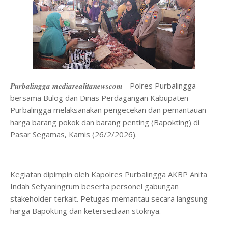
𝑷𝒖𝒓𝒃𝒂𝒍𝒊𝒏𝒈𝒈𝒂 𝒎𝒆𝒅𝒊𝒂𝒓𝒆𝒂𝒍𝒊𝒕𝒂𝒏𝒆𝒘𝒔𝒄𝒐𝒎 - Polres Purbalingga
bersama Bulog dan Dinas Perdagangan Kabupaten
Purbalingga melaksanakan pengecekan dan pemantauan
harga barang pokok dan barang penting (Bapokting) di
Pasar Segamas, Kamis (26/2/2026).
Kegiatan dipimpin oleh Kapolres Purbalingga AKBP Anita
Indah Setyaningrum beserta personel gabungan
stakeholder terkait. Petugas memantau secara langsung
harga Bapokting dan ketersediaan stoknya.