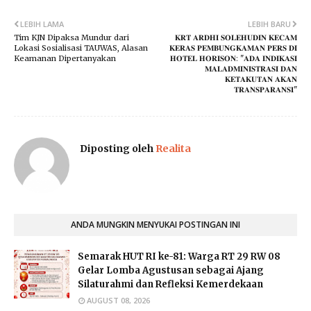
LEBIH LAMA
LEBIH BARU
Tim KJN Dipaksa Mundur dari
𝐊𝐑𝐓 𝐀𝐑𝐃𝐇𝐈 𝐒𝐎𝐋𝐄𝐇𝐔𝐃𝐈𝐍 𝐊𝐄𝐂𝐀𝐌
Lokasi Sosialisasi TAUWAS, Alasan
𝐊𝐄𝐑𝐀𝐒 𝐏𝐄𝐌𝐁𝐔𝐍𝐆𝐊𝐀𝐌𝐀𝐍 𝐏𝐄𝐑𝐒 𝐃𝐈
Keamanan Dipertanyakan
𝐇𝐎𝐓𝐄𝐋 𝐇𝐎𝐑𝐈𝐒𝐎𝐍: "𝐀𝐃𝐀 𝐈𝐍𝐃𝐈𝐊𝐀𝐒𝐈
𝐌𝐀𝐋𝐀𝐃𝐌𝐈𝐍𝐈𝐒𝐓𝐑𝐀𝐒𝐈 𝐃𝐀𝐍
𝐊𝐄𝐓𝐀𝐊𝐔𝐓𝐀𝐍 𝐀𝐊𝐀𝐍
𝐓𝐑𝐀𝐍𝐒𝐏𝐀𝐑𝐀𝐍𝐒𝐈"
Diposting oleh
Realita
ANDA MUNGKIN MENYUKAI POSTINGAN INI
Semarak HUT RI ke-81: Warga RT 29 RW 08
Gelar Lomba Agustusan sebagai Ajang
Silaturahmi dan Refleksi Kemerdekaan
AUGUST 08, 2026