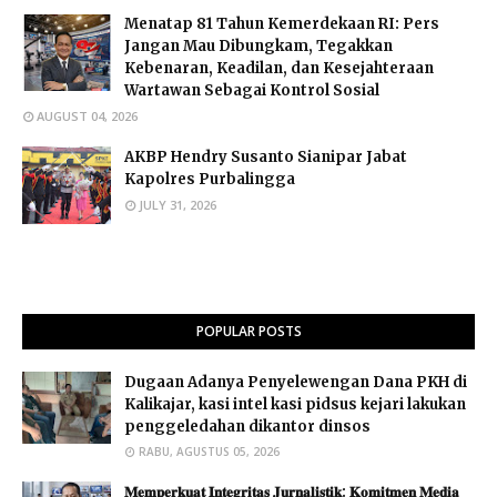
Menatap 81 Tahun Kemerdekaan RI: Pers
Jangan Mau Dibungkam, Tegakkan
Kebenaran, Keadilan, dan Kesejahteraan
Wartawan Sebagai Kontrol Sosial
AUGUST 04, 2026
AKBP Hendry Susanto Sianipar Jabat
Kapolres Purbalingga
JULY 31, 2026
POPULAR POSTS
Dugaan Adanya Penyelewengan Dana PKH di
Kalikajar, kasi intel kasi pidsus kejari lakukan
penggeledahan dikantor dinsos
RABU, AGUSTUS 05, 2026
𝐌𝐞𝐦𝐩𝐞𝐫𝐤𝐮𝐚𝐭 𝐈𝐧𝐭𝐞𝐠𝐫𝐢𝐭𝐚𝐬 𝐉𝐮𝐫𝐧𝐚𝐥𝐢𝐬𝐭𝐢𝐤: 𝐊𝐨𝐦𝐢𝐭𝐦𝐞𝐧 𝐌𝐞𝐝𝐢𝐚