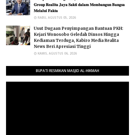
𝐆𝐫𝐨𝐮𝐩 𝐑𝐞𝐚𝐥𝐢𝐭𝐚 𝐉𝐚𝐲𝐚 𝐒𝐚𝐤𝐭𝐢 𝐝𝐚𝐥𝐚𝐦 𝐌𝐞𝐦𝐛𝐚𝐧𝐠𝐮𝐧 𝐁𝐚𝐧𝐠𝐬𝐚
𝐌𝐞𝐥𝐚𝐥𝐮𝐢 𝐅𝐚𝐤𝐭𝐚 ​
RABU, AGUSTUS 05, 2026
Usut Dugaan Penyimpangan Bantuan PKH:
Kejari Wonosobo Geledah Dinsos Hingga
Kediaman Terduga, Kabiro Media Realita
News Beri Apresiasi Tinggi
KAMIS, AGUSTUS 06, 2026
BUPATI RESMIKAN MASJID AL-HIKMAH