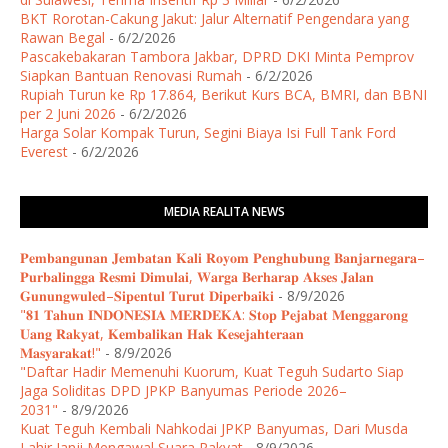
BKT Rorotan-Cakung Jakut: Jalur Alternatif Pengendara yang
Rawan Begal
- 6/2/2026
Pascakebakaran Tambora Jakbar, DPRD DKI Minta Pemprov
Siapkan Bantuan Renovasi Rumah
- 6/2/2026
Rupiah Turun ke Rp 17.864, Berikut Kurs BCA, BMRI, dan BBNI
per 2 Juni 2026
- 6/2/2026
Harga Solar Kompak Turun, Segini Biaya Isi Full Tank Ford
Everest
- 6/2/2026
MEDIA REALITA NEWS
𝐏𝐞𝐦𝐛𝐚𝐧𝐠𝐮𝐧𝐚𝐧 𝐉𝐞𝐦𝐛𝐚𝐭𝐚𝐧 𝐊𝐚𝐥𝐢 𝐑𝐨𝐲𝐨𝐦 𝐏𝐞𝐧𝐠𝐡𝐮𝐛𝐮𝐧𝐠 𝐁𝐚𝐧𝐣𝐚𝐫𝐧𝐞𝐠𝐚𝐫𝐚–
𝐏𝐮𝐫𝐛𝐚𝐥𝐢𝐧𝐠𝐠𝐚 𝐑𝐞𝐬𝐦𝐢 𝐃𝐢𝐦𝐮𝐥𝐚𝐢, 𝐖𝐚𝐫𝐠𝐚 𝐁𝐞𝐫𝐡𝐚𝐫𝐚𝐩 𝐀𝐤𝐬𝐞𝐬 𝐉𝐚𝐥𝐚𝐧
𝐆𝐮𝐧𝐮𝐧𝐠𝐰𝐮𝐥𝐞𝐝–𝐒𝐢𝐩𝐞𝐧𝐭𝐮𝐥 𝐓𝐮𝐫𝐮𝐭 𝐃𝐢𝐩𝐞𝐫𝐛𝐚𝐢𝐤𝐢
- 8/9/2026
"𝟖𝟏 𝐓𝐚𝐡𝐮𝐧 𝐈𝐍𝐃𝐎𝐍𝐄𝐒𝐈𝐀 𝐌𝐄𝐑𝐃𝐄𝐊𝐀: 𝐒𝐭𝐨𝐩 𝐏𝐞𝐣𝐚𝐛𝐚𝐭 𝐌𝐞𝐧𝐠𝐠𝐚𝐫𝐨𝐧𝐠
𝐔𝐚𝐧𝐠 𝐑𝐚𝐤𝐲𝐚𝐭, 𝐊𝐞𝐦𝐛𝐚𝐥𝐢𝐤𝐚𝐧 𝐇𝐚𝐤 𝐊𝐞𝐬𝐞𝐣𝐚𝐡𝐭𝐞𝐫𝐚𝐚𝐧
𝐌𝐚𝐬𝐲𝐚𝐫𝐚𝐤𝐚𝐭!"
- 8/9/2026
"Daftar Hadir Memenuhi Kuorum, Kuat Teguh Sudarto Siap
Jaga Soliditas DPD JPKP Banyumas Periode 2026–
2031"
- 8/9/2026
Kuat Teguh Kembali Nahkodai JPKP Banyumas, Dari Musda
Lahir Janji Mengawal Suara Rakyat
- 8/9/2026