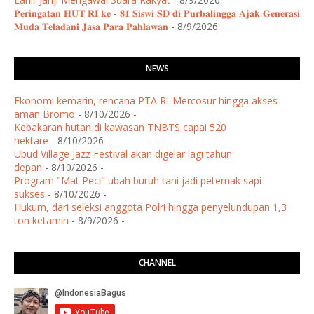
𝐏𝐞𝐫𝐢𝐧𝐠𝐚𝐭𝐚𝐧 𝐇𝐔𝐓 𝐑𝐈 𝐤𝐞 - 𝟖𝟏 𝐒𝐢𝐬𝐰𝐢 𝐒𝐃 𝐝𝐢 𝐏𝐮𝐫𝐛𝐚𝐥𝐢𝐧𝐠𝐠𝐚 𝐀𝐣𝐚𝐤 𝐆𝐞𝐧𝐞𝐫𝐚𝐬𝐢
𝐌𝐮𝐝𝐚 𝐓𝐞𝐥𝐚𝐝𝐚𝐧𝐢 𝐉𝐚𝐬𝐚 𝐏𝐚𝐫𝐚 𝐏𝐚𝐡𝐥𝐚𝐰𝐚𝐧
- 8/9/2026
NEWS
Ekonomi kemarin, rencana PTA RI-Mercosur hingga akses
aman Bromo
- 8/10/2026
-
Kebakaran hutan di kawasan TNBTS capai 520
hektare
- 8/10/2026
-
Ubud Village Jazz Festival akan digelar lagi tahun
depan
- 8/10/2026
-
Program "Mat Peci" ubah buruh tani jadi peternak sapi
sukses
- 8/10/2026
-
Hukum, dari seleksi anggota Polri hingga penyelundupan 1,3
ton ketamin
- 8/9/2026
-
CHANNEL