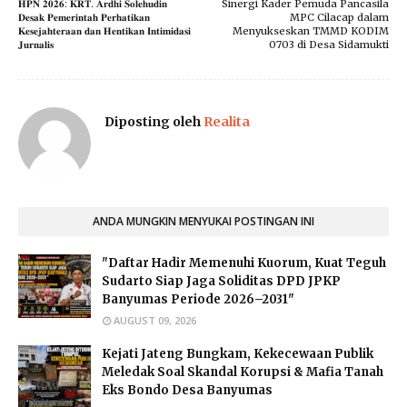
​𝐇𝐏𝐍 𝟐𝟎𝟐𝟔: 𝐊𝐑𝐓. 𝐀𝐫𝐝𝐡𝐢 𝐒𝐨𝐥𝐞𝐡𝐮𝐝𝐢𝐧
Sinergi Kader Pemuda Pancasila
𝐃𝐞𝐬𝐚𝐤 𝐏𝐞𝐦𝐞𝐫𝐢𝐧𝐭𝐚𝐡 𝐏𝐞𝐫𝐡𝐚𝐭𝐢𝐤𝐚𝐧
MPC Cilacap dalam
𝐊𝐞𝐬𝐞𝐣𝐚𝐡𝐭𝐞𝐫𝐚𝐚𝐧 𝐝𝐚𝐧 𝐇𝐞𝐧𝐭𝐢𝐤𝐚𝐧 𝐈𝐧𝐭𝐢𝐦𝐢𝐝𝐚𝐬𝐢
Menyukseskan TMMD KODIM
𝐉𝐮𝐫𝐧𝐚𝐥𝐢𝐬
0703 di Desa Sidamukti
Diposting oleh
Realita
ANDA MUNGKIN MENYUKAI POSTINGAN INI
"Daftar Hadir Memenuhi Kuorum, Kuat Teguh
Sudarto Siap Jaga Soliditas DPD JPKP
Banyumas Periode 2026–2031"
AUGUST 09, 2026
Kejati Jateng Bungkam, Kekecewaan Publik
Meledak Soal Skandal Korupsi & Mafia Tanah
Eks Bondo Desa Banyumas