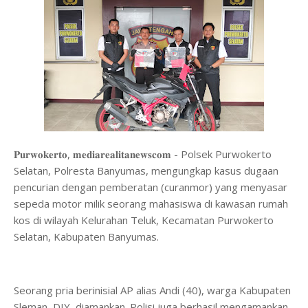
𝐏𝐮𝐫𝐰𝐨𝐤𝐞𝐫𝐭𝐨, 𝐦𝐞𝐝𝐢𝐚𝐫𝐞𝐚𝐥𝐢𝐭𝐚𝐧𝐞𝐰𝐬𝐜𝐨𝐦 - Polsek Purwokerto
Selatan, Polresta Banyumas, mengungkap kasus dugaan
pencurian dengan pemberatan (curanmor) yang menyasar
sepeda motor milik seorang mahasiswa di kawasan rumah
kos di wilayah Kelurahan Teluk, Kecamatan Purwokerto
Selatan, Kabupaten Banyumas.
Seorang pria berinisial AP alias Andi (40), warga Kabupaten
Sleman, DIY, diamankan. Polisi juga berhasil mengamankan