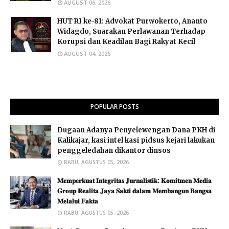
AUGUST 06, 2026
HUT RI ke-81: Advokat Purwokerto, Ananto
Widagdo, Suarakan Perlawanan Terhadap
Korupsi dan Keadilan Bagi Rakyat Kecil
AUGUST 04, 2026
POPULAR POSTS
Dugaan Adanya Penyelewengan Dana PKH di
Kalikajar, kasi intel kasi pidsus kejari lakukan
penggeledahan dikantor dinsos
RABU, AGUSTUS 05, 2026
𝐌𝐞𝐦𝐩𝐞𝐫𝐤𝐮𝐚𝐭 𝐈𝐧𝐭𝐞𝐠𝐫𝐢𝐭𝐚𝐬 𝐉𝐮𝐫𝐧𝐚𝐥𝐢𝐬𝐭𝐢𝐤: 𝐊𝐨𝐦𝐢𝐭𝐦𝐞𝐧 𝐌𝐞𝐝𝐢𝐚
𝐆𝐫𝐨𝐮𝐩 𝐑𝐞𝐚𝐥𝐢𝐭𝐚 𝐉𝐚𝐲𝐚 𝐒𝐚𝐤𝐭𝐢 𝐝𝐚𝐥𝐚𝐦 𝐌𝐞𝐦𝐛𝐚𝐧𝐠𝐮𝐧 𝐁𝐚𝐧𝐠𝐬𝐚
𝐌𝐞𝐥𝐚𝐥𝐮𝐢 𝐅𝐚𝐤𝐭𝐚 ​
RABU, AGUSTUS 05, 2026