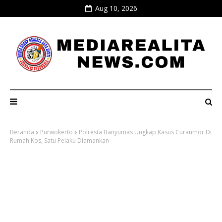
Aug 10, 2026
Beranda
Purwokerto
Polresta Banyumas Ungkap Kasus Curanmor Di
Rumah Kos, Satu Pelaku Diamankan