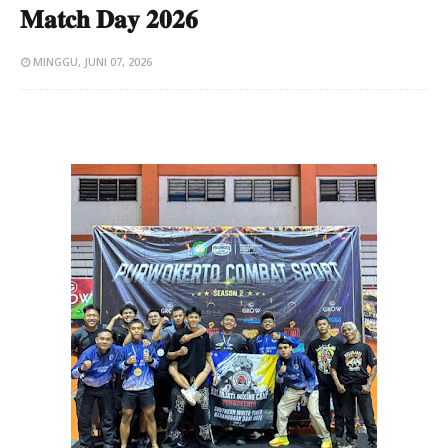
𝐌𝐚𝐭𝐜𝐡 𝐃𝐚𝐲 𝟐𝟎𝟐𝟔
MINGGU, JUNI 07, 2026