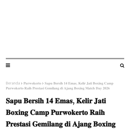
Beranda
𝐏𝐮𝐫𝐰𝐨𝐤𝐞𝐫𝐭𝐨
​𝐒𝐚𝐩𝐮 𝐁𝐞𝐫𝐬𝐢𝐡 𝟏𝟒 𝐄𝐦𝐚𝐬, 𝐊𝐞𝐥𝐢𝐫 𝐉𝐚𝐭𝐢 𝐁𝐨𝐱𝐢𝐧𝐠 𝐂𝐚𝐦𝐩
𝐏𝐮𝐫𝐰𝐨𝐤𝐞𝐫𝐭𝐨 𝐑𝐚𝐢𝐡 𝐏𝐫𝐞𝐬𝐭𝐚𝐬𝐢 𝐆𝐞𝐦𝐢𝐥𝐚𝐧𝐠 𝐝𝐢 𝐀𝐣𝐚𝐧𝐠 𝐁𝐨𝐱𝐢𝐧𝐠 𝐌𝐚𝐭𝐜𝐡 𝐃𝐚𝐲 𝟐𝟎𝟐𝟔
​𝐒𝐚𝐩𝐮 𝐁𝐞𝐫𝐬𝐢𝐡 𝟏𝟒 𝐄𝐦𝐚𝐬, 𝐊𝐞𝐥𝐢𝐫 𝐉𝐚𝐭𝐢
𝐁𝐨𝐱𝐢𝐧𝐠 𝐂𝐚𝐦𝐩 𝐏𝐮𝐫𝐰𝐨𝐤𝐞𝐫𝐭𝐨 𝐑𝐚𝐢𝐡
𝐏𝐫𝐞𝐬𝐭𝐚𝐬𝐢 𝐆𝐞𝐦𝐢𝐥𝐚𝐧𝐠 𝐝𝐢 𝐀𝐣𝐚𝐧𝐠 𝐁𝐨𝐱𝐢𝐧𝐠