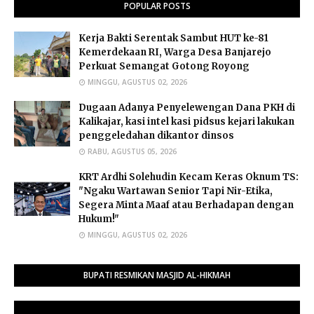
POPULAR POSTS
Kerja Bakti Serentak Sambut HUT ke-81
Kemerdekaan RI, Warga Desa Banjarejo
Perkuat Semangat Gotong Royong
MINGGU, AGUSTUS 02, 2026
Dugaan Adanya Penyelewengan Dana PKH di
Kalikajar, kasi intel kasi pidsus kejari lakukan
penggeledahan dikantor dinsos
RABU, AGUSTUS 05, 2026
​KRT Ardhi Solehudin Kecam Keras Oknum TS:
"Ngaku Wartawan Senior Tapi Nir-Etika,
Segera Minta Maaf atau Berhadapan dengan
Hukum!"
MINGGU, AGUSTUS 02, 2026
BUPATI RESMIKAN MASJID AL-HIKMAH