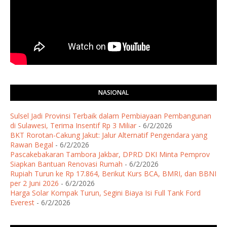
NASIONAL
Sulsel Jadi Provinsi Terbaik dalam Pembiayaan Pembangunan
di Sulawesi, Terima Insentif Rp 3 Miliar
- 6/2/2026
BKT Rorotan-Cakung Jakut: Jalur Alternatif Pengendara yang
Rawan Begal
- 6/2/2026
Pascakebakaran Tambora Jakbar, DPRD DKI Minta Pemprov
Siapkan Bantuan Renovasi Rumah
- 6/2/2026
Rupiah Turun ke Rp 17.864, Berikut Kurs BCA, BMRI, dan BBNI
per 2 Juni 2026
- 6/2/2026
Harga Solar Kompak Turun, Segini Biaya Isi Full Tank Ford
Everest
- 6/2/2026