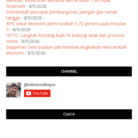
Menhan: Kebutuhan alutsista dan amunisi TNI mulai
terpenuhi
- 8/5/2026
-
Pemerintah percepat pembangunan jaringan gas rumah
tangga
- 8/5/2026
-
BPS sebut ekonomi Jatim tumbuh 5,72 persen pada triwulan
II
- 8/5/2026
-
IYCTC: Langkah Komdigi bukti RI lindungi anak dari promosi
rokok
- 8/5/2026
-
Bappenas: Seni budaya jadi investasi tingkatkan nilai tambah
ekonomi
- 8/5/2026
-
CHANNEL
CUACA