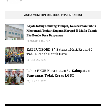
ANDA MUNGKIN MENYUKAI POSTINGAN INI
𝐊𝐞𝐣𝐚𝐭𝐢 𝐉𝐚𝐭𝐞𝐧𝐠 𝐃𝐢𝐭𝐮𝐝𝐢𝐧𝐠 𝐓𝐮𝐦𝐩𝐮𝐥, 𝐊𝐞𝐤𝐞𝐜𝐞𝐰𝐚𝐚𝐧 𝐏𝐮𝐛𝐥𝐢𝐤
𝐌𝐞𝐦𝐮𝐧𝐜𝐚𝐤 𝐓𝐞𝐫𝐤𝐚𝐢𝐭 𝐃𝐮𝐠𝐚𝐚𝐧 𝐊𝐨𝐫𝐮𝐩𝐬𝐢 & 𝐌𝐚𝐟𝐢𝐚 𝐓𝐚𝐧𝐚𝐡
𝐄𝐤𝐬 𝐁𝐨𝐧𝐝𝐨 𝐃𝐞𝐬𝐚 𝐁𝐚𝐧𝐲𝐮𝐦𝐚𝐬
AUGUST 05, 2026
KAFE UNSOED 84 Satukan Hati, Reuni 40
Tahun Pecah Penuh Haru
JULY 22, 2026
Rakor PKUB Kecamatan Se-Kabupaten
Banyumas Tolak Keras LGBT
JULY 18, 2026