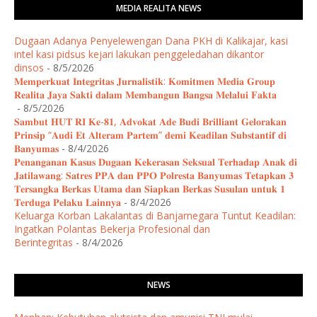
MEDIA REALITA NEWS
Dugaan Adanya Penyelewengan Dana PKH di Kalikajar, kasi
intel kasi pidsus kejari lakukan penggeledahan dikantor
dinsos
- 8/5/2026
𝐌𝐞𝐦𝐩𝐞𝐫𝐤𝐮𝐚𝐭 𝐈𝐧𝐭𝐞𝐠𝐫𝐢𝐭𝐚𝐬 𝐉𝐮𝐫𝐧𝐚𝐥𝐢𝐬𝐭𝐢𝐤: 𝐊𝐨𝐦𝐢𝐭𝐦𝐞𝐧 𝐌𝐞𝐝𝐢𝐚 𝐆𝐫𝐨𝐮𝐩
𝐑𝐞𝐚𝐥𝐢𝐭𝐚 𝐉𝐚𝐲𝐚 𝐒𝐚𝐤𝐭𝐢 𝐝𝐚𝐥𝐚𝐦 𝐌𝐞𝐦𝐛𝐚𝐧𝐠𝐮𝐧 𝐁𝐚𝐧𝐠𝐬𝐚 𝐌𝐞𝐥𝐚𝐥𝐮𝐢 𝐅𝐚𝐤𝐭𝐚 ​
- 8/5/2026
𝐒𝐚𝐦𝐛𝐮𝐭 𝐇𝐔𝐓 𝐑𝐈 𝐊𝐞-𝟖𝟏, 𝐀𝐝𝐯𝐨𝐤𝐚𝐭 𝐀𝐝𝐞 𝐁𝐮𝐝𝐢 𝐁𝐫𝐢𝐥𝐥𝐢𝐚𝐧𝐭 𝐆𝐞𝐥𝐨𝐫𝐚𝐤𝐚𝐧
𝐏𝐫𝐢𝐧𝐬𝐢𝐩 “𝐀𝐮𝐝𝐢 𝐄𝐭 𝐀𝐥𝐭𝐞𝐫𝐚𝐦 𝐏𝐚𝐫𝐭𝐞𝐦” 𝐝𝐞𝐦𝐢 𝐊𝐞𝐚𝐝𝐢𝐥𝐚𝐧 𝐒𝐮𝐛𝐬𝐭𝐚𝐧𝐭𝐢𝐟 𝐝𝐢
𝐁𝐚𝐧𝐲𝐮𝐦𝐚𝐬
- 8/4/2026
​𝐏𝐞𝐧𝐚𝐧𝐠𝐚𝐧𝐚𝐧 𝐊𝐚𝐬𝐮𝐬 𝐃𝐮𝐠𝐚𝐚𝐧 𝐊𝐞𝐤𝐞𝐫𝐚𝐬𝐚𝐧 𝐒𝐞𝐤𝐬𝐮𝐚𝐥 𝐓𝐞𝐫𝐡𝐚𝐝𝐚𝐩 𝐀𝐧𝐚𝐤 𝐝𝐢
𝐉𝐚𝐭𝐢𝐥𝐚𝐰𝐚𝐧𝐠: 𝐒𝐚𝐭𝐫𝐞𝐬 𝐏𝐏𝐀 𝐝𝐚𝐧 𝐏𝐏𝐎 𝐏𝐨𝐥𝐫𝐞𝐬𝐭𝐚 𝐁𝐚𝐧𝐲𝐮𝐦𝐚𝐬 𝐓𝐞𝐭𝐚𝐩𝐤𝐚𝐧 𝟑
𝐓𝐞𝐫𝐬𝐚𝐧𝐠𝐤𝐚 𝐁𝐞𝐫𝐤𝐚𝐬 𝐔𝐭𝐚𝐦𝐚 𝐝𝐚𝐧 𝐒𝐢𝐚𝐩𝐤𝐚𝐧 𝐁𝐞𝐫𝐤𝐚𝐬 𝐒𝐮𝐬𝐮𝐥𝐚𝐧 𝐮𝐧𝐭𝐮𝐤 𝟏
𝐓𝐞𝐫𝐝𝐮𝐠𝐚 𝐏𝐞𝐥𝐚𝐤𝐮 𝐋𝐚𝐢𝐧𝐧𝐲𝐚
- 8/4/2026
Keluarga Korban Lakalantas di Banjarnegara Tuntut Keadilan:
Ingatkan Polantas Bekerja Profesional dan
Berintegritas
- 8/4/2026
NEWS