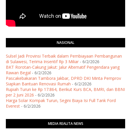
NASIONAL
Sulsel Jadi Provinsi Terbaik dalam Pembiayaan Pembangunan
di Sulawesi, Terima Insentif Rp 3 Miliar
- 6/2/2026
BKT Rorotan-Cakung Jakut: Jalur Alternatif Pengendara yang
Rawan Begal
- 6/2/2026
Pascakebakaran Tambora Jakbar, DPRD DKI Minta Pemprov
Siapkan Bantuan Renovasi Rumah
- 6/2/2026
Rupiah Turun ke Rp 17.864, Berikut Kurs BCA, BMRI, dan BBNI
per 2 Juni 2026
- 6/2/2026
Harga Solar Kompak Turun, Segini Biaya Isi Full Tank Ford
Everest
- 6/2/2026
MEDIA REALITA NEWS