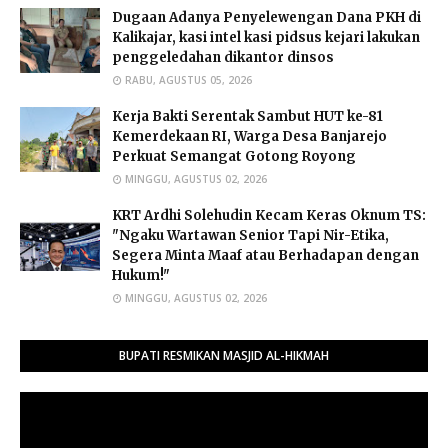
Dugaan Adanya Penyelewengan Dana PKH di
Kalikajar, kasi intel kasi pidsus kejari lakukan
penggeledahan dikantor dinsos
RABU, AGUSTUS 05, 2026
Kerja Bakti Serentak Sambut HUT ke-81
Kemerdekaan RI, Warga Desa Banjarejo
Perkuat Semangat Gotong Royong
MINGGU, AGUSTUS 02, 2026
​KRT Ardhi Solehudin Kecam Keras Oknum TS:
"Ngaku Wartawan Senior Tapi Nir-Etika,
Segera Minta Maaf atau Berhadapan dengan
Hukum!"
MINGGU, AGUSTUS 02, 2026
BUPATI RESMIKAN MASJID AL-HIKMAH