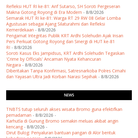
Refleksi HUT RI ke-81: Arif Sutarso, SH Soroti Pergeseran
Makna Gotong Royong di Era Modern
- 8/8/2026
Semarak HUT RI ke-81: Warga RT 29 RW 08 Gelar Lomba
Agustusan sebagai Ajang Silaturahmi dan Refleksi
Kemerdekaan
- 8/8/2026
Pengamat Integritas Publik KRT Ardhi Solehudin Ajak Insan
Pers Perkuat Gotong Royong dan Sinergi di HUT ke-81
RI
- 8/8/2026
Soroti Kasus Eks Jampidsus, KRT Ardhi Solehudin Tegaskan
'Crime by Officials' Ancaman Nyata Kehancuran
Negara
- 8/8/2026
Diberitakan Tanpa Konfirmasi, Satresnarkoba Polres Cimahi
dan Yayasan Ultra Jadi Korban Narasi Sepihak
- 8/8/2026
NEWS
TNBTS tutup seluruh akses wisata Bromo guna efektifkan
pemadaman
- 8/8/2026
-
Karhutla di Gunung Bromo semakin meluas akibat angin
kencang
- 8/8/2026
-
Dirut Bulog: Penyaluran bantuan pangan di Alor bentuk