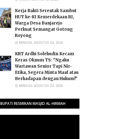
Kerja Bakti Serentak Sambut
HUT ke-81 Kemerdekaan RI,
Warga Desa Banjarejo
Perkuat Semangat Gotong
Royong
MINGGU, AGUSTUS 02, 2026
​KRT Ardhi Solehudin Kecam
Keras Oknum TS: "Ngaku
Wartawan Senior Tapi Nir-
Etika, Segera Minta Maaf atau
Berhadapan dengan Hukum!"
MINGGU, AGUSTUS 02, 2026
BUPATI RESMIKAN MASJID AL-HIKMAH