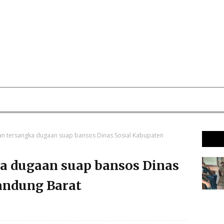
an tersangka dugaan suap bansos Dinas Sosial Kabupaten
a dugaan suap bansos Dinas
andung Barat