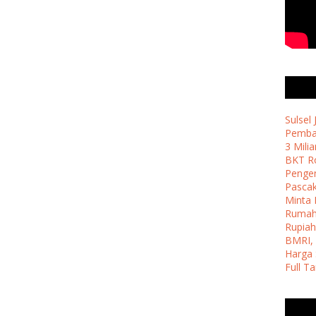
Sulsel
Pemban
3 Milia
BKT Ro
Penge
Pasca
Minta 
Ruma
Rupiah
BMRI, 
Harga 
Full T