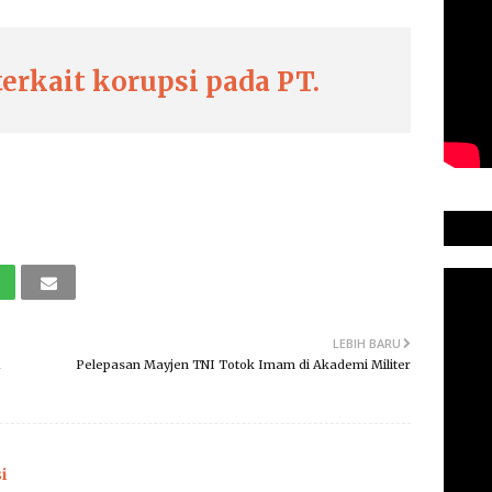
terkait korupsi pada PT.
LEBIH BARU
1
Pelepasan Mayjen TNI Totok Imam di Akademi Militer
i