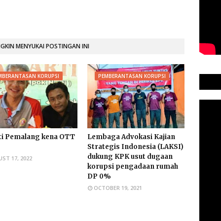
KIN MENYUKAI POSTINGAN INI
MBERANTASAN KORUPSI
PEMBERANTASAN KORUPSI
ti Pemalang kena OTT
Lembaga Advokasi Kajian
Strategis Indonesia (LAKSI)
dukung KPK usut dugaan
ST 17, 2022
korupsi pengadaan rumah
DP 0%
OCTOBER 19, 2021