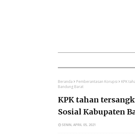
Beranda
Pemberantasan Korupsi
KPK tah
Bandung Barat
KPK tahan tersangk
Sosial Kabupaten B
SENIN, APRIL 05, 2021