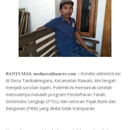
𝐁𝐀𝐍𝐘𝐔𝐌𝐀𝐒, 𝐦𝐞𝐝𝐢𝐚𝐫𝐞𝐚𝐥𝐢𝐭𝐚𝐧𝐞𝐰𝐬 𝐜𝐨𝐦 – Kondisi administrasi
di Desa Tambaknegara, Kecamatan Rawalo, kini tengah
menjadi sorotan tajam. Polemik ini memuncak setelah
mencuatnya masalah program Pendaftaran Tanah
Sistematis Lengkap (PTSL) dan setoran Pajak Bumi dan
Bangunan (PBB) yang dinilai tidak transparan.