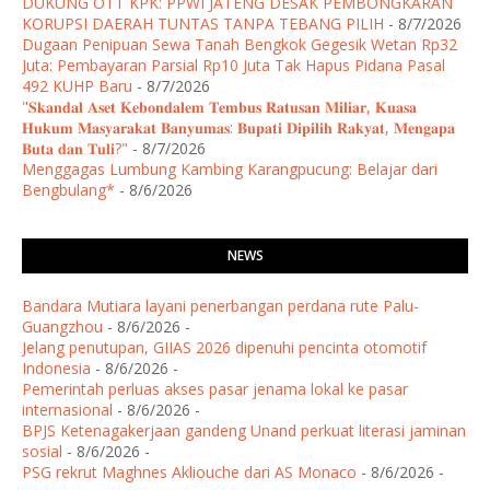
DUKUNG OTT KPK: PPWI JATENG DESAK PEMBONGKARAN
KORUPSI DAERAH TUNTAS TANPA TEBANG PILIH
- 8/7/2026
Dugaan Penipuan Sewa Tanah Bengkok Gegesik Wetan Rp32
Juta: Pembayaran Parsial Rp10 Juta Tak Hapus Pidana Pasal
492 KUHP Baru
- 8/7/2026
"𝐒𝐤𝐚𝐧𝐝𝐚𝐥 𝐀𝐬𝐞𝐭 𝐊𝐞𝐛𝐨𝐧𝐝𝐚𝐥𝐞𝐦 𝐓𝐞𝐦𝐛𝐮𝐬 𝐑𝐚𝐭𝐮𝐬𝐚𝐧 𝐌𝐢𝐥𝐢𝐚𝐫, 𝐊𝐮𝐚𝐬𝐚
𝐇𝐮𝐤𝐮𝐦 𝐌𝐚𝐬𝐲𝐚𝐫𝐚𝐤𝐚𝐭 𝐁𝐚𝐧𝐲𝐮𝐦𝐚𝐬: 𝐁𝐮𝐩𝐚𝐭𝐢 𝐃𝐢𝐩𝐢𝐥𝐢𝐡 𝐑𝐚𝐤𝐲𝐚𝐭, 𝐌𝐞𝐧𝐠𝐚𝐩𝐚
𝐁𝐮𝐭𝐚 𝐝𝐚𝐧 𝐓𝐮𝐥𝐢?"
- 8/7/2026
Menggagas Lumbung Kambing Karangpucung: Belajar dari
Bengbulang*
- 8/6/2026
NEWS
Bandara Mutiara layani penerbangan perdana rute Palu-
Guangzhou
- 8/6/2026
-
Jelang penutupan, GIIAS 2026 dipenuhi pencinta otomotif
Indonesia
- 8/6/2026
-
Pemerintah perluas akses pasar jenama lokal ke pasar
internasional
- 8/6/2026
-
BPJS Ketenagakerjaan gandeng Unand perkuat literasi jaminan
sosial
- 8/6/2026
-
PSG rekrut Maghnes Akliouche dari AS Monaco
- 8/6/2026
-