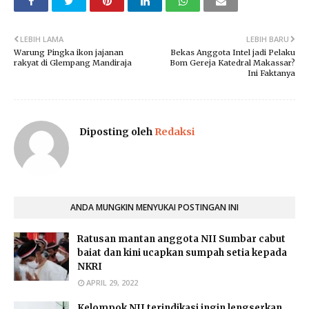
LEBIH LAMA
LEBIH BARU
Warung Pingka ikon jajanan
Bekas Anggota Intel jadi Pelaku
rakyat di Glempang Mandiraja
Bom Gereja Katedral Makassar?
Ini Faktanya
Diposting oleh
Redaksi
ANDA MUNGKIN MENYUKAI POSTINGAN INI
Ratusan mantan anggota NII Sumbar cabut
baiat dan kini ucapkan sumpah setia kepada
NKRI
APRIL 29, 2022
Kelompok NII terindikasi ingin lengserkan