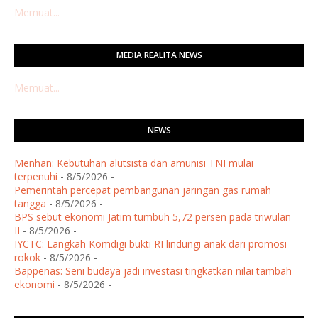
Memuat...
MEDIA REALITA NEWS
Memuat...
NEWS
Menhan: Kebutuhan alutsista dan amunisi TNI mulai
terpenuhi
- 8/5/2026
-
Pemerintah percepat pembangunan jaringan gas rumah
tangga
- 8/5/2026
-
BPS sebut ekonomi Jatim tumbuh 5,72 persen pada triwulan
II
- 8/5/2026
-
IYCTC: Langkah Komdigi bukti RI lindungi anak dari promosi
rokok
- 8/5/2026
-
Bappenas: Seni budaya jadi investasi tingkatkan nilai tambah
ekonomi
- 8/5/2026
-